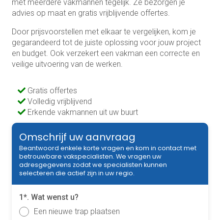
met meerdere vakmannen tegelijk. Ze bezorgen je
advies op maat en gratis vrijblijvende offertes.
Door prijsvoorstellen met elkaar te vergelijken, kom je
gegarandeerd tot de juiste oplossing voor jouw project
en budget. Ook verzekert een vakman een correcte en
veilige uitvoering van de werken.
Gratis offertes
Volledig vrijblijvend
Erkende vakmannen uit uw buurt
Omschrijf uw aanvraag
Beantwoord enkele korte vragen en kom in contact met
betrouwbare vakspecialisten. We vragen uw
adresgegevens zodat we specialisten kunnen
selecteren die actief zijn in uw regio.
1*. Wat wenst u?
Een nieuwe trap plaatsen