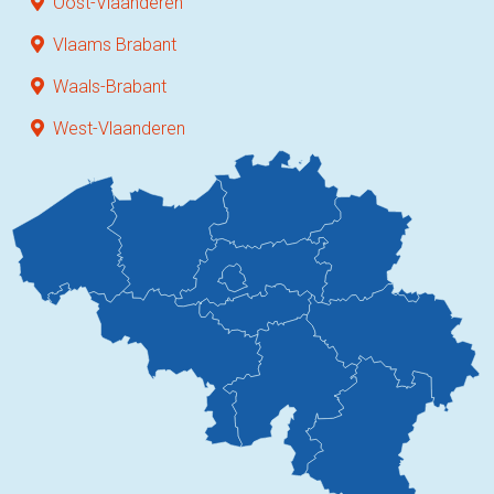
Oost-Vlaanderen
Vlaams Brabant
Waals-Brabant
West-Vlaanderen