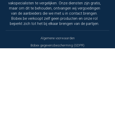
vakspecialisten te vergelijken. Onze diensten zijn gratis,
maar om dit te behouden, ontvangen wij vergoedingen
van de aanbieders die we met u in contact brengen.
Bobex.be verkoopt zelf geen producten en onze rol
beperkt zich tot het bij elkaar brengen van de partijen.
Algemene voorwaarden
Bobex gegevensbescherming (GDPR)
Privacybeleid
Gegevensverwerkingsovereenkomst
Cookies beleid
Reviewbeleid
Copyright © 2000 - 2026 Bobex.com NV - Alle rechten voorbehouden - BOBEX
® is een geregistreerd merk van Bobex.com NV.
Wij respecteren uw privacy!
Deze website maakt gebruik van
cookies en soortgelijke technologieën om de goede
werking van de website te waarborgen, uw