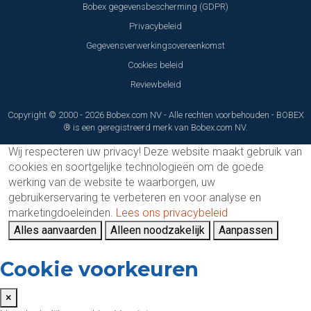
Bobex gegevensbescherming (GDPR)
Privacybeleid
Gegevensverwerkingsovereenkomst
Cookies beleid
Reviewbeleid
Copyright © 2000 - 2026 Bobex.com NV - Alle rechten voorbehouden - BOBEX
® is een geregistreerd merk van Bobex.com NV.
Wij respecteren uw privacy!
Deze website maakt gebruik van
cookies en soortgelijke technologieën om de goede
werking van de website te waarborgen, uw
gebruikerservaring te verbeteren en voor analyse en
marketingdoeleinden.
Lees ons privacybeleid
Alles aanvaarden
Alleen noodzakelijk
Aanpassen
Cookie voorkeuren
×