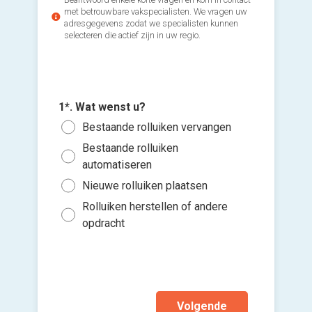
met betrouwbare vakspecialisten. We vragen uw
adresgegevens zodat we specialisten kunnen
selecteren die actief zijn in uw regio.
1*. Wat wenst u?
2*. Welk
3*. Hoev
4*. Wann
Bestaande rolluiken vervangen
Voeg fot
heeft u)
plaatsen
te start
Bestaande rolluiken
(Optione
Opbo
1 to
Zo s
automatiseren
Inbo
Ki
4 to
Binn
Nieuwe rolluiken plaatsen
Ik w
bes
Meer
Binn
Rolluiken herstellen of andere
vers
Niet
opdracht
hi
Ik wen
mijn a
(sterk
Volgende