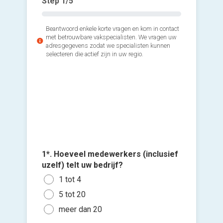
Step
1
/5
Beantwoord enkele korte vragen en kom in contact
met betrouwbare vakspecialisten. We vragen uw
adresgegevens zodat we specialisten kunnen
selecteren die actief zijn in uw regio.
1*. Hoeveel medewerkers (inclusief
Voeg fot
2*. Maak
uzelf) telt uw bedrijf?
(Optione
maaltij
1 tot 4
Ja
Ki
5 tot 20
Nee
bes
meer dan 20
vers