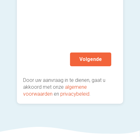
hi
Ik wen
mijn a
(sterk
Volgende
Door uw aanvraag in te dienen, gaat u
akkoord met onze
algemene
voorwaarden
en
privacybeleid
.