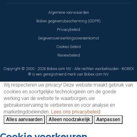
Algemene voorwaarden
Bobex gegevensbescherming (GDPR)
Privacybeleid
Gegevensverwerkingsovereenkomst
Cookies beleid
Reviewbeleid
Copyright © 2000 - 2026 Bobex.com NV - Alle rechten voorbehouden - BOBEX
® is een geregistreerd merk van Bobex.com NV.
Wij respecteren uw privacy!
Deze website maakt gebruik van
cookies en soortgelijke technologieën om de goede
werking van de website te waarborgen, uw
gebruikerservaring te verbeteren en voor analyse en
marketingdoeleinden.
Lees ons privacybeleid
Alles aanvaarden
Alleen noodzakelijk
Aanpassen
Cookie voorkeuren