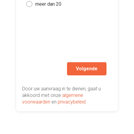
bes
meer dan 20
vers
hi
Ik wen
mijn a
(sterk
Volgende
Door uw aanvraag in te dienen, gaat u
akkoord met onze
algemene
voorwaarden
en
privacybeleid
.