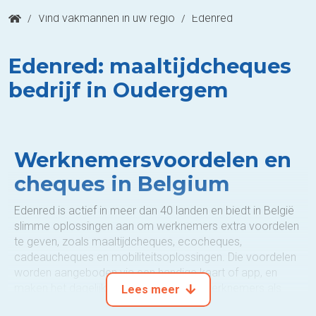
/
Vind vakmannen in uw regio
/
Edenred
Edenred: maaltijdcheques
bedrijf in Oudergem
Werknemersvoordelen en
cheques in Belgium
Edenred is actief in meer dan 40 landen en biedt in België
slimme oplossingen aan om werknemers extra voordelen
te geven, zoals maaltijdcheques, ecocheques,
cadeaucheques en mobiliteitsoplossingen. Die voordelen
worden aangeboden via een handige kaart of app, en
maken het dagelijkse leven van zowel werknemers als
Lees meer
werkgevers een stuk eenvoudiger.