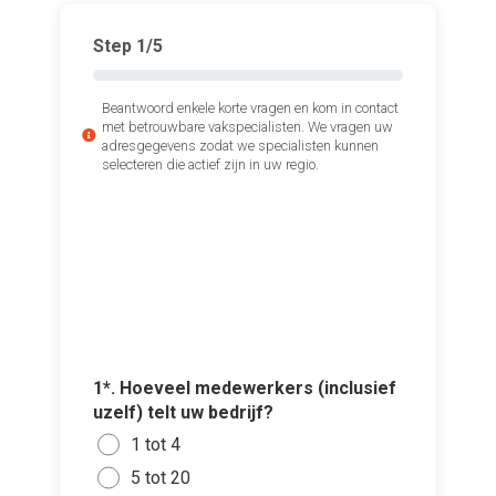
Step
1
/5
Beantwoord enkele korte vragen en kom in contact
met betrouwbare vakspecialisten. We vragen uw
adresgegevens zodat we specialisten kunnen
selecteren die actief zijn in uw regio.
1*. Hoeveel medewerkers (inclusief
Voeg fot
2*. Maak
uzelf) telt uw bedrijf?
(Optione
maaltij
1 tot 4
Ja
Ki
5 tot 20
Nee