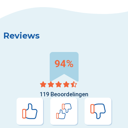
in een winkel die geen Edenred aanvaardt. In dat geval kan
je best even contact opnemen met de klantendienst.
Wat is het verschil tussen
Edenred en Sodexo?
Reviews
Beide bedrijven bieden maaltijd- en ecocheques aan, maar
ze werken met een apart systeem, eigen kaarten en apps.
Welke aanbieder je gebruikt, hangt meestal af van je
94%
werkgever.
119 Beoordelingen