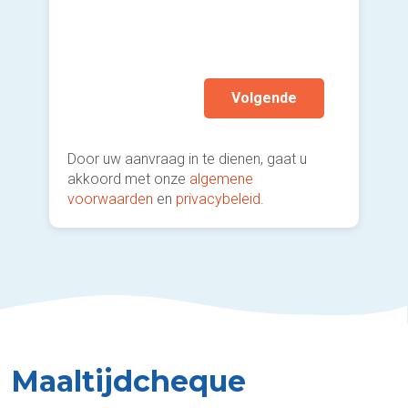
Ik wen
mijn a
(sterk
Volgende
Door uw aanvraag in te dienen, gaat u
akkoord met onze
algemene
voorwaarden
en
privacybeleid
.
Maaltijdcheque