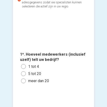
adresgegevens zodat we specialisten kunnen
selecteren die actief zijn in uw regio.
1*. Hoeveel medewerkers (inclusief
Voeg fot
2*. Maak
uzelf) telt uw bedrijf?
(Optione
maaltij
1 tot 4
Ja
Ki
5 tot 20
Nee
bes
meer dan 20
vers
hi