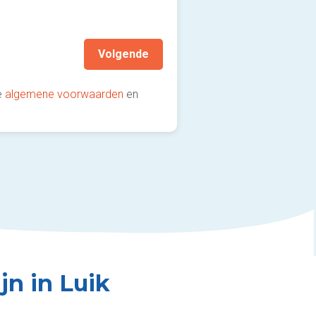
Volgende
e
algemene voorwaarden
en
ijn in Luik