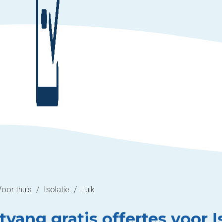
Voor thuis
/
Isolatie
/
Luik
vang gratis offertes voor Is