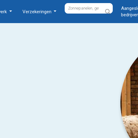
Aangesl
werk
Verzekeringen
bedrijve