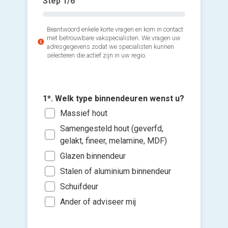
Step
1
/6
Beantwoord enkele korte vragen en kom in contact
met betrouwbare vakspecialisten. We vragen uw
adresgegevens zodat we specialisten kunnen
selecteren die actief zijn in uw regio.
1*. Welk type binnendeuren wenst u?
Massief hout
3*. Wann
2*. Hoe
Voeg fot
binnende
Samengesteld hout (geverfd,
1 of
(Optione
gelakt, fineer, melamine, MDF)
Zo s
3 to
maa
Glazen binnendeur
Ki
5 to
Binn
Stalen of aluminium binnendeur
bes
Mee
vers
Binn
Schuifdeur
hi
Ander of adviseer mij
Ik wen
mijn a
(sterk