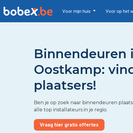
Voor mijn huis
Voor op het 
Binnendeuren 
Oostkamp: vin
plaatsers!
Ben je op zoek naar binnendeuren plaatser
alle top installateurs in je regio.
Vraag hier gratis offertes