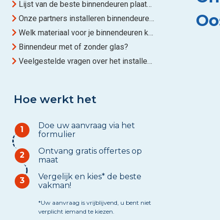
Lijst van de beste binnendeuren plaatsers in Oostkamp
Oo
Onze partners installeren binnendeuren op maat: wat kiezen?
Welk materiaal voor je binnendeuren kiezen?
Binnendeur met of zonder glas?
Veelgestelde vragen over het installeren van binnendeuren
Hoe werkt het
Doe uw aanvraag via het
1
formulier
Ontvang gratis offertes op
2
maat
Vergelijk en kies* de beste
3
vakman!
*Uw aanvraag is vrijblijvend, u bent niet
verplicht iemand te kiezen.