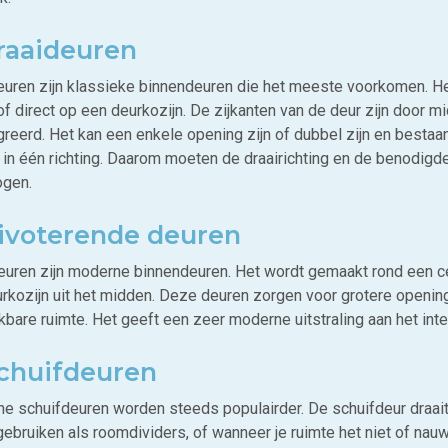
Draaideuren
euren zijn klassieke binnendeuren die het meeste voorkomen. He
of direct op een deurkozijn. De zijkanten van de deur zijn door m
greerd. Het kan een enkele opening zijn of dubbel zijn en besta
 in één richting. Daarom moeten de draairichting en de benodigd
gen.
Pivoterende deuren
euren zijn moderne binnendeuren. Het wordt gemaakt rond een ce
urkozijn uit het midden. Deze deuren zorgen voor grotere openi
bare ruimte. Het geeft een zeer moderne uitstraling aan het inter
Schuifdeuren
e schuifdeuren worden steeds populairder. De schuifdeur draait 
ebruiken als roomdividers, of wanneer je ruimte het niet of nauw