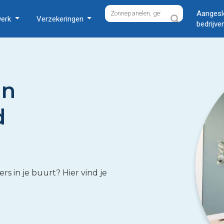
Aangesl
werk
Verzekeringen
bedrijve
in
d
s in je buurt? Hier vind je