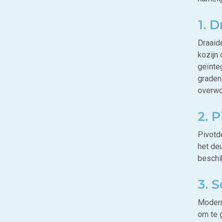
1. 
Draaid
kozijn 
geïnte
graden
overwo
2. 
Pivotd
het de
beschik
3. 
Modern
om te g