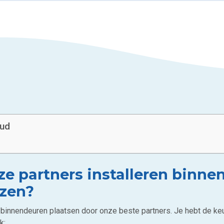
oud
e partners installeren binne
ezen?
e binnendeuren plaatsen door onze beste partners. Je hebt de ke
k: