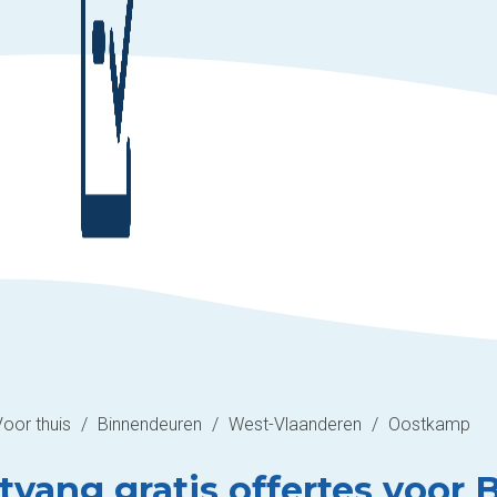
Voor thuis
/
Binnendeuren
/
West-Vlaanderen
/
Oostkamp
tvang gratis offertes voor 