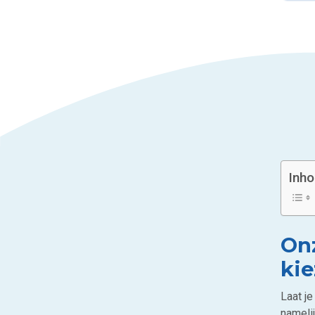
Inh
Onz
ki
Laat j
namelij