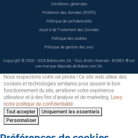
Conditions générales
Protection des données (RGPD)
Politique de confidentialité
Accord de Traitement des Données
Politique des cookies
Politique de gestion des avis
Copyright © 2000 - 2026 Bobex.com SA - Tous droits réservés - BOBEX ® est
une marque déposée de Bobex.com SA.
Nous respectons votre vie privée !
Ce site web utilise des
cookies et technologies similaires pour assurer le bon
fonctionnement du site, améliorer votre expérience
utilisateur et à des fins d'analyse et de marketing.
Lisez
notre politique de confidentialité
Tout accepter
Uniquement les essentiels
Personnaliser
Préférences de cookies