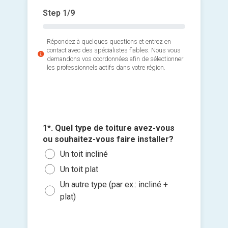
Step
1
/9
Répondez à quelques questions et entrez en
contact avec des spécialistes fiables. Nous vous
demandons vos coordonnées afin de sélectionner
les professionnels actifs dans votre région.
2*. Quel
recherc
4*. Ave
3*. Quel
5*. Quell
Le r
d'amiant
vous ou
approxim
1*. Quel type de toiture avez-vous
6*. Quan
sur cert
Une 
(longueu
Des 
ou souhaitez-vous faire installer?
travaux 
Ajouter 
Non,
Inst
Moi
Des
Un toit incliné
Le p
jointes 
la p
un p
Entr
sous
Roo
Un toit plat
Oui,
Crée
Sélec
Entr
Dans
EP
Un autre type (par ex.: incliné +
reti
un fi
Répa
Entr
plat)
Dans
Toit
glisse
Oui,
Répa
Plu
Autr
réso
Je so
che
deman