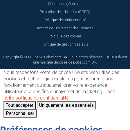
Conditions générales
Protection des données (RGPD)
Politique de confidentialité
Accord de Traitement des Données
Politique des cookies
Politique de gestion des avis
Copyright © 2000 - 2026 Bobex.com SA - Tous droits réservés - BOBEX ® est
une marque déposée de Bobex.com SA.
Nous respectons votre vie privée !
Ce site web utilise des
cookies et technologies similaires pour assurer le bon
fonctionnement du site, améliorer votre expérience
utilisateur et à des fins d'analyse et de marketing.
Lisez
notre politique de confidentialité
Tout accepter
Uniquement les essentiels
Personnaliser
Préférences de cookies