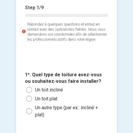
Step
1
/9
Répondez à quelques questions et entrez en
contact avec des spécialistes fiables. Nous vous
demandons vos coordonnées afin de sélectionner
les professionnels actifs dans votre région.
2*. Quel
recherc
4*. Ave
3*. Quel
5*. Quell
Le r
d'amiant
vous ou
approxim
1*. Quel type de toiture avez-vous
6*. Quan
sur cert
Une 
(longueu
Des 
ou souhaitez-vous faire installer?
travaux 
Ajouter 
Non,
Inst
Moi
Des
Un toit incliné
Le p
jointes 
la p
un p
Entr
sous
Roo
Un toit plat
Oui,
Crée
Sélec
Entr
Dans
EP
Un autre type (par ex.: incliné +
reti
un fi
Répa
Entr
plat)
Dans
Toit
glisse
Oui,
Répa
Plu
Autr
réso
Je so
che
deman