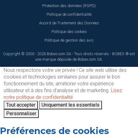
Protection des données (RGPD)
Politique de confidentialité
Accord de Traitement des Données
Politique des cookies
Politique de gestion des avis
Copyright © 2000 - 2026 Bobex.com SA - Tous droits réservés - BOBEX ® est
une marque déposée de Bobex.com SA.
Nous respectons votre vie privée !
Ce site web utilise des
cookies et technologies similaires pour assurer le bon
fonctionnement du site, améliorer votre expérience
utilisateur et à des fins d'analyse et de marketing.
Lisez
notre politique de confidentialité
Tout accepter
Uniquement les essentiels
Personnaliser
Préférences de cookies