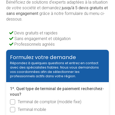
Bénéficiez de solutions d’experts adaptées à la situation
de votre société et demandez
jusqu’à 5 devis gratuits et
sans engagement
grâce à notre formulaire du menu ci-
dessous.
Devis gratuits et rapides
Sans engagement et obligation
Professionnels agréés
Formulez votre demande
Répondez à quelques questions et entrez en contact
avec des spécialistes fiables. Nous vous demandons
vos coordonnées afin de sélectionner les
professionnels actifs dans votre région.
1*. Quel type de terminal de paiement recherchez-
vous?
Terminal de comptoir (modèle fixe)
Terminal mobile