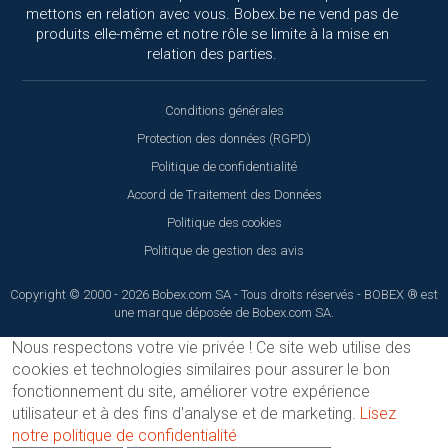
mettons en relation avec vous. Bobex.be ne vend pas de
produits elle-même et notre rôle se limite à la mise en
relation des parties.
Conditions générales
Protection des données (RGPD)
Politique de confidentialité
Accord de Traitement des Données
Politique des cookies
Politique de gestion des avis
Copyright © 2000 - 2026 Bobex.com SA - Tous droits réservés - BOBEX ® est
une marque déposée de Bobex.com SA.
Nous respectons votre vie privée !
Ce site web utilise des
cookies et technologies similaires pour assurer le bon
fonctionnement du site, améliorer votre expérience
utilisateur et à des fins d'analyse et de marketing.
Lisez
notre politique de confidentialité