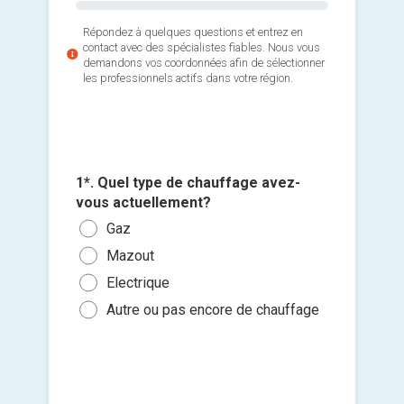
Répondez à quelques questions et entrez en
contact avec des spécialistes fiables. Nous vous
demandons vos coordonnées afin de sélectionner
les professionnels actifs dans votre région.
3*. Quan
de la ch
1*. Quel type de chauffage avez-
chauffag
vous actuellement?
2*. Comm
Ajouter 
Le p
Gaz
Très
jointes 
sous
Mazout
Isol
Sélec
Dans
Electrique
Peu 
un fi
Dans
Autre ou pas encore de chauffage
glisse
Dan
Je so
deman
prati