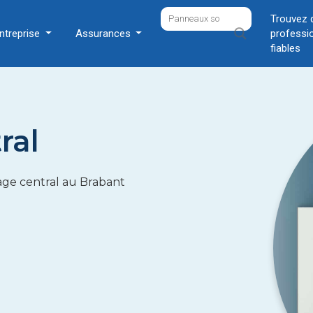
Trouvez 
ntreprise
Assurances
professi
fiables
ral
age central au Brabant