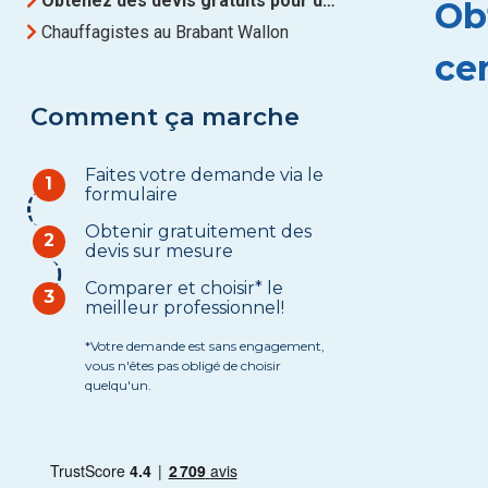
Obtenez des devis gratuits pour des Chauffage central à Brabant Wallon
Ob
Chauffagistes au Brabant Wallon
ce
Comment ça marche
Faites votre demande via le
1
formulaire
Obtenir gratuitement des
2
devis sur mesure
Comparer et choisir* le
3
meilleur professionnel!
*Votre demande est sans engagement,
vous n'êtes pas obligé de choisir
quelqu'un.