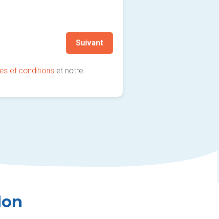
Je souhaite rester informé
(fortement recommandé !)
Suivant
es et conditions
et notre
lon