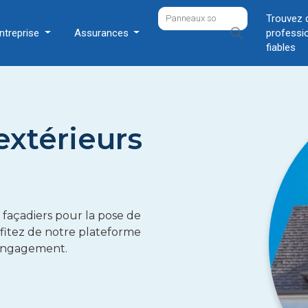
Trouvez 
ntreprise
Assurances
professi
fiables
extérieurs
 façadiers pour la pose de
fitez de notre plateforme
s engagement.