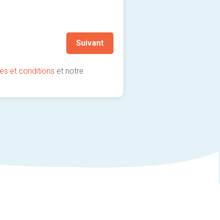
Je souhaite rester informé
Autre, ou conseillez-moi
(fortement recommandé !)
Suivant
es et conditions
et notre