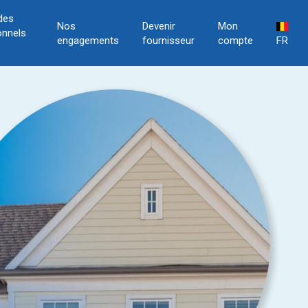
des
Nos
Devenir
Mon
onnels
engagements
fournisseur
compte
FR