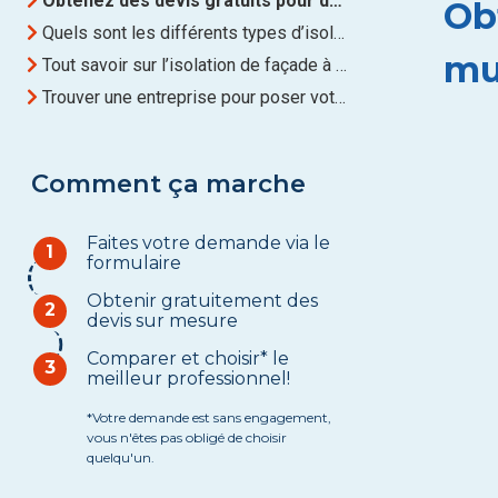
Obtenez des devis gratuits pour des Isolation des murs extérieurs à Bastogne
Ob
Quels sont les différents types d’isolation de façade ?
mu
Tout savoir sur l’isolation de façade à Bastogne
Trouver une entreprise pour poser votre isolation à Bastogne
Comment ça marche
Faites votre demande via le
1
formulaire
Obtenir gratuitement des
2
devis sur mesure
Comparer et choisir* le
3
meilleur professionnel!
*Votre demande est sans engagement,
vous n'êtes pas obligé de choisir
quelqu'un.