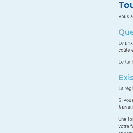
Tou
Vous a
Que
Le prix
coûte e
Le tari
Exi
La rég
Si vou
à un au
Une foi
votre 