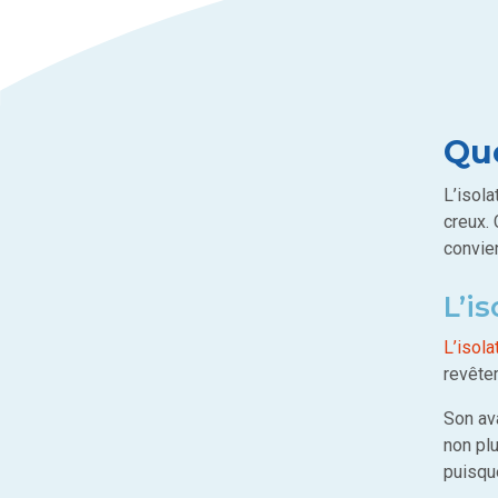
Que
L’isola
creux.
convien
L’is
L’isola
revêtem
Son ava
non pl
puisqu