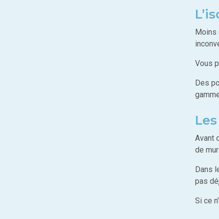
L’is
Moins c
inconvé
Vous p
Des pon
gamme
Les
Avant 
de mur
Dans le
pas déj
Si ce n