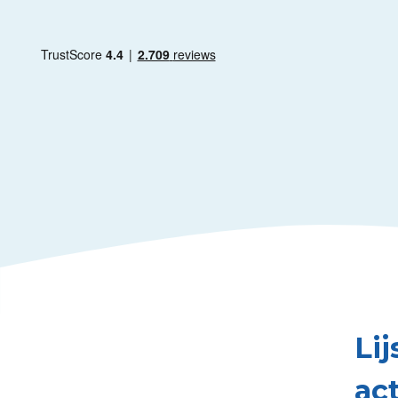
Lij
ac