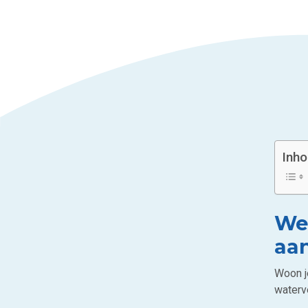
Inh
Wel
aa
Woon j
waterv