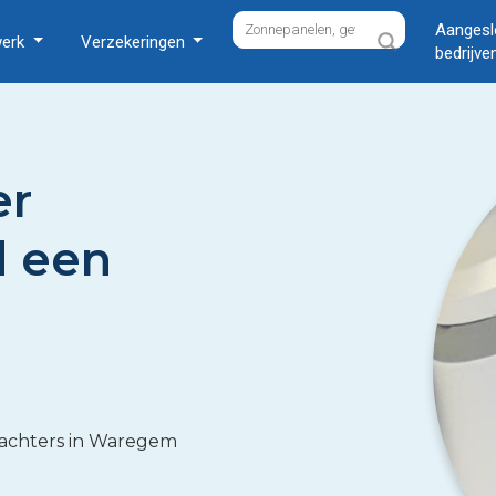
Aangesl
werk
Verzekeringen
bedrijve
er
 een
rzachters in Waregem