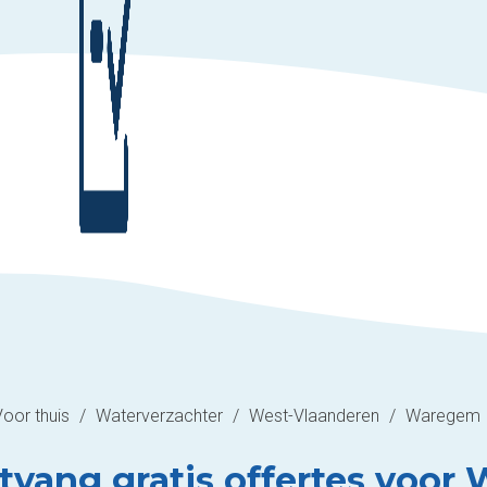
Voor thuis
/
Waterverzachter
/
West-Vlaanderen
/
Waregem
tvang gratis offertes voor 