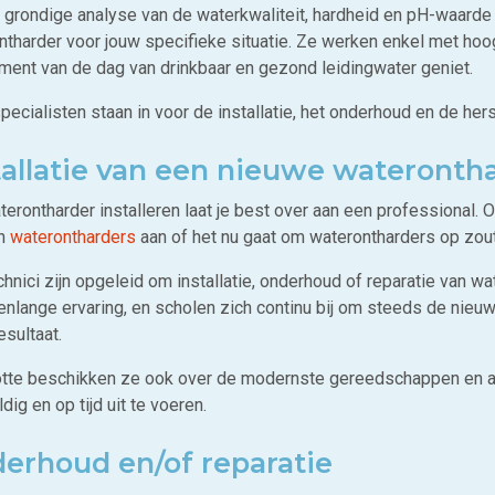
 grondige analyse van de waterkwaliteit, hardheid en pH-waarde
ntharder voor jouw specifieke situatie. Ze werken enkel met hoo
ment van de dag van drinkbaar en gezond leidingwater geniet.
pecialisten staan in voor de installatie, het onderhoud en de he
tallatie van een nieuwe wateronth
erontharder installeren laat je best over aan een professional. 
en
waterontharders
aan of het nu gaat om waterontharders op zout
chnici zijn opgeleid om installatie, onderhoud of reparatie van w
renlange ervaring, en scholen zich continu bij om steeds de nie
esultaat.
otte beschikken ze ook over de modernste gereedschappen en 
dig en op tijd uit te voeren.
erhoud en/of reparatie