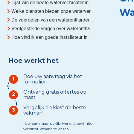
Lijst van de beste waterverzachter installateurs actief in Waregem
Wa
Welke diensten bieden onze waterverzachter partners aan?
De voordelen van een waterontharder in Waregem
Veelgestelde vragen over waterontharders
Hoe vind ik een goede installateur in Waregem?
Hoe werkt het
Doe uw aanvraag via het
1
formulier
Ontvang gratis offertes op
2
maat
Vergelijk en kies* de beste
3
vakman!
*Uw aanvraag is vrijblijvend, u bent niet
verplicht iemand te kiezen.