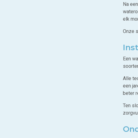
Na een
watero
elk mo
Onze s
Ins
Een wat
soort
Alle te
een ja
beter r
Ten sl
zorgvul
Ond