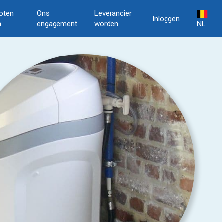
oten
Ons
Leverancier
Inloggen
n
engagement
worden
NL