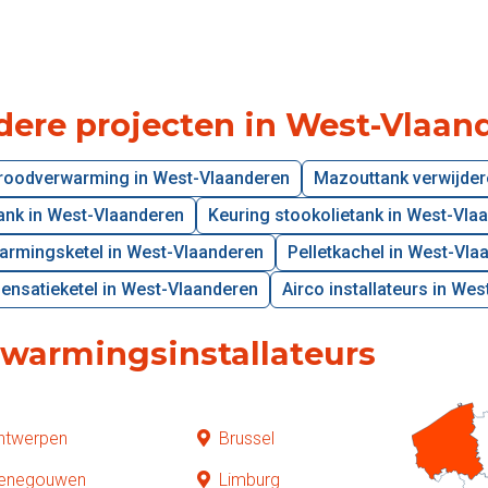
dere projecten in West-Vlaan
aroodverwarming in West-Vlaanderen
Mazouttank verwijder
ank in West-Vlaanderen
Keuring stookolietank in West-Vla
armingsketel in West-Vlaanderen
Pelletkachel in West-Vla
ensatieketel in West-Vlaanderen
Airco installateurs in We
rwarmingsinstallateurs
ntwerpen
Brussel
enegouwen
Limburg