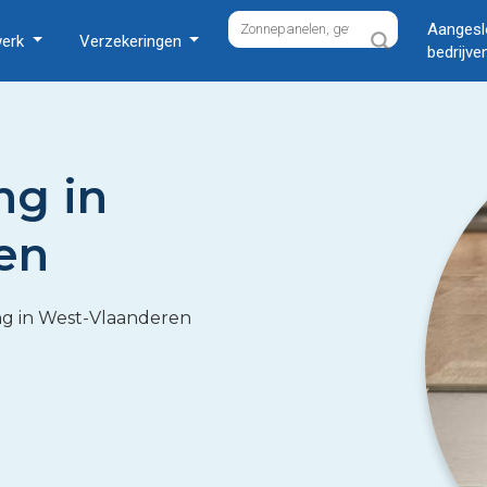
Aangesl
werk
Verzekeringen
bedrijve
ng in
en
ing in West-Vlaanderen