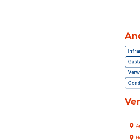
An
Infr
Gast
Verw
Cond
Ve
A
H