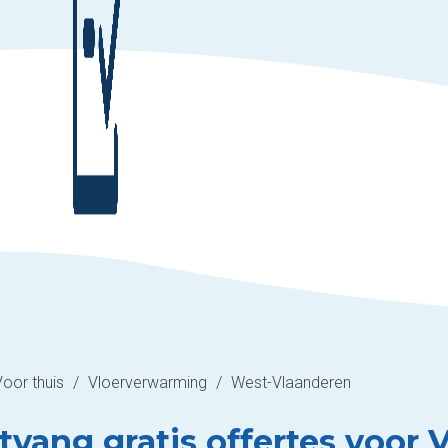
Voor thuis
/
Vloerverwarming
/
West-Vlaanderen
tvang gratis offertes voor 