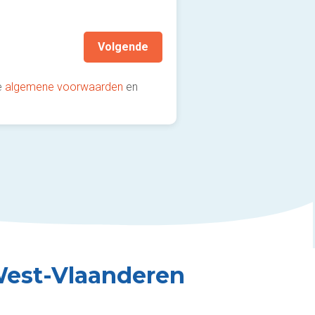
aanbevolen!)
Volgende
e
algemene voorwaarden
en
West-Vlaanderen