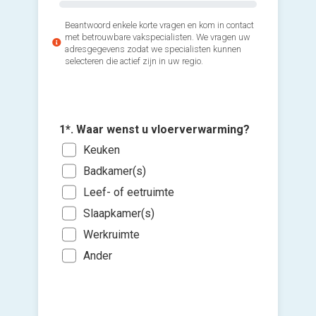
Beantwoord enkele korte vragen en kom in contact
met betrouwbare vakspecialisten. We vragen uw
adresgegevens zodat we specialisten kunnen
selecteren die actief zijn in uw regio.
1*. Waar wenst u vloerverwarming?
2*. Wann
Keuken
gaan met
Voeg fot
Badkamer(s)
(Optione
Zo s
Leef- of eetruimte
Binn
Ki
Slaapkamer(s)
Binn
bes
Werkruimte
vers
Binn
hi
Ander
Ik wen
mijn a
(sterk