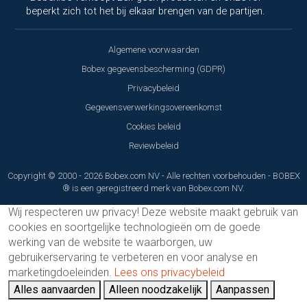
beperkt zich tot het bij elkaar brengen van de partijen.
Algemene voorwaarden
Bobex gegevensbescherming (GDPR)
Privacybeleid
Gegevensverwerkingsovereenkomst
Cookies beleid
Reviewbeleid
Copyright © 2000 - 2026 Bobex.com NV - Alle rechten voorbehouden - BOBEX
® is een geregistreerd merk van Bobex.com NV.
Wij respecteren uw privacy!
Deze website maakt gebruik van
cookies en soortgelijke technologieën om de goede
werking van de website te waarborgen, uw
gebruikerservaring te verbeteren en voor analyse en
marketingdoeleinden.
Lees ons privacybeleid
Alles aanvaarden
Alleen noodzakelijk
Aanpassen