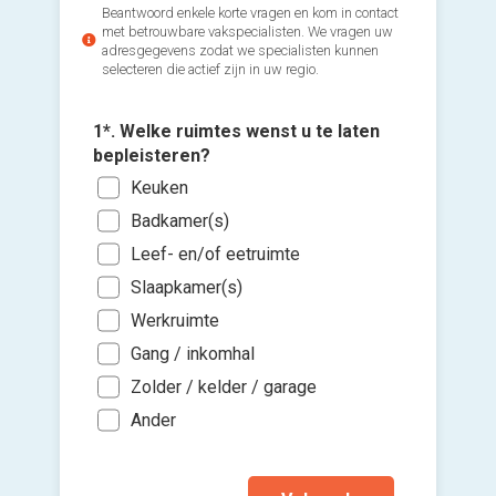
Beantwoord enkele korte vragen en kom in contact
met betrouwbare vakspecialisten. We vragen uw
adresgegevens zodat we specialisten kunnen
selecteren die actief zijn in uw regio.
1*. Welke ruimtes wenst u te laten
bepleisteren?
Keuken
3*. Wann
2*. Wann
Badkamer(s)
bereikb
Voeg fot
gaan me
(Optione
Leef- en/of eetruimte
Voo
Zo s
Slaapkamer(s)
Nam
Ki
Binn
Werkruimte
Avo
bes
Binn
vers
Gang / inkomhal
Wee
hi
Zolder / kelder / garage
Ik wen
mijn a
Ander
(sterk