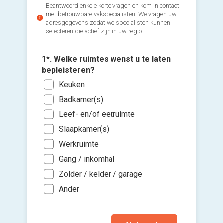
Beantwoord enkele korte vragen en kom in contact
met betrouwbare vakspecialisten. We vragen uw
adresgegevens zodat we specialisten kunnen
selecteren die actief zijn in uw regio.
1*. Welke ruimtes wenst u te laten
bepleisteren?
Keuken
3*. Wann
2*. Wann
Badkamer(s)
bereikb
Voeg fot
gaan me
(Optione
Leef- en/of eetruimte
Voo
Zo s
Slaapkamer(s)
Nam
Ki
Binn
Werkruimte
Avo
bes
Binn
vers
Gang / inkomhal
Wee
hi
Zolder / kelder / garage
Ik wen
mijn a
Ander
(sterk