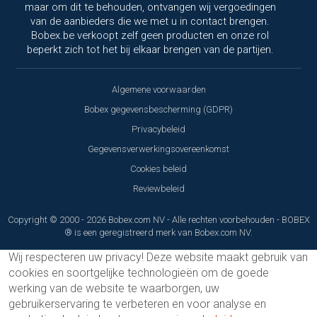
maar om dit te behouden, ontvangen wij vergoedingen
van de aanbieders die we met u in contact brengen.
Bobex.be verkoopt zelf geen producten en onze rol
beperkt zich tot het bij elkaar brengen van de partijen.
Algemene voorwaarden
Bobex gegevensbescherming (GDPR)
Privacybeleid
Gegevensverwerkingsovereenkomst
Cookies beleid
Reviewbeleid
Copyright © 2000 - 2026 Bobex.com NV - Alle rechten voorbehouden - BOBEX
® is een geregistreerd merk van Bobex.com NV.
Wij respecteren uw privacy!
Deze website maakt gebruik van
cookies en soortgelijke technologieën om de goede
werking van de website te waarborgen, uw
gebruikerservaring te verbeteren en voor analyse en