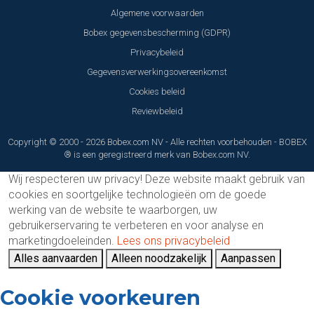
Algemene voorwaarden
Bobex gegevensbescherming (GDPR)
Privacybeleid
Gegevensverwerkingsovereenkomst
Cookies beleid
Reviewbeleid
Copyright © 2000 - 2026 Bobex.com NV - Alle rechten voorbehouden - BOBEX
® is een geregistreerd merk van Bobex.com NV.
Wij respecteren uw privacy!
Deze website maakt gebruik van
cookies en soortgelijke technologieën om de goede
werking van de website te waarborgen, uw
gebruikerservaring te verbeteren en voor analyse en
marketingdoeleinden.
Lees ons privacybeleid
Alles aanvaarden
Alleen noodzakelijk
Aanpassen
Cookie voorkeuren