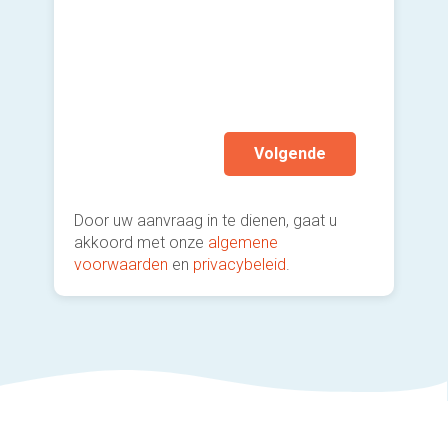
Ik wen
mijn a
(sterk
Volgende
Door uw aanvraag in te dienen, gaat u
akkoord met onze
algemene
voorwaarden
en
privacybeleid
.