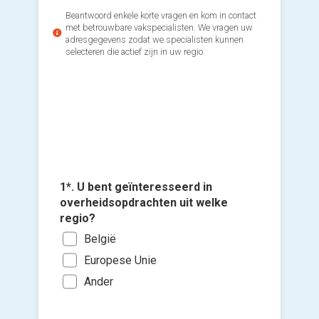
Beantwoord enkele korte vragen en kom in contact
met betrouwbare vakspecialisten. We vragen uw
adresgegevens zodat we specialisten kunnen
selecteren die actief zijn in uw regio.
2*. Welk
3*. Op 
Opv
1*. U bent geïnteresseerd in
geconta
in e
Voeg fot
overheidsopdrachten uit welke
speciali
(Optione
Adv
regio?
's M
ove
België
In d
Ki
Data
Europese Unie
bes
's A
of 
vers
Ander
Gee
Ople
hi
die