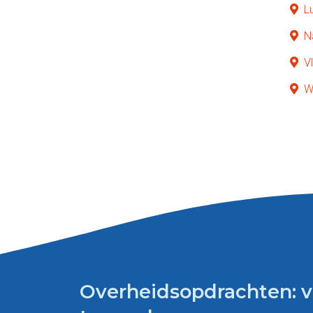
L
N
V
W
Overheidsopdrachten: vin