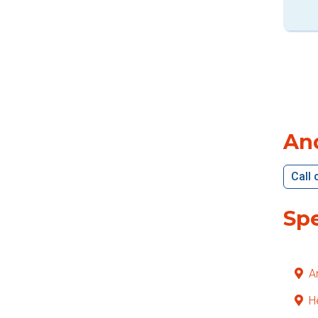
An
Call 
Spe
A
H