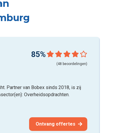
an
emburg
85%
(48 beoordelingen)
ht. Partner van Bobex sinds 2018, is zij
nsector(en): Overheidsopdrachten.
Ontvang offertes