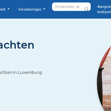
Aangesl
werk
Verzekeringen
bedrijve
achten
drachten in Luxemburg