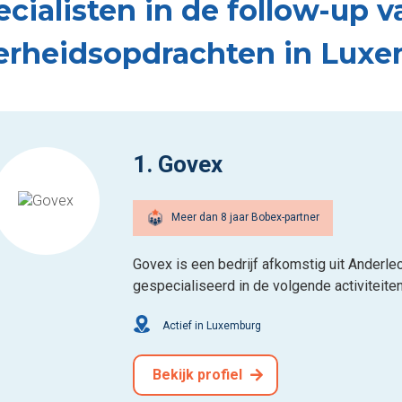
ecialisten in de follow-up v
erheidsopdrachten in Lux
1. Govex
Meer dan 8 jaar Bobex-partner
Govex is een bedrijf afkomstig uit Anderlec
gespecialiseerd in de volgende activiteite
Actief in Luxemburg
Bekijk profiel