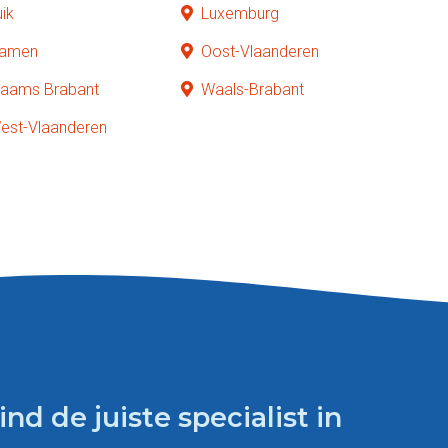
uik
Luxemburg
amen
Oost-Vlaanderen
laams Brabant
Waals-Brabant
est-Vlaanderen
d de juiste specialist in