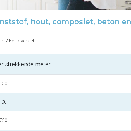
nststof, hout, composiet, beton e
en? Een overzicht:
per strekkende meter
 150
 100
 750