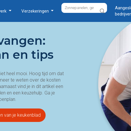
Aangesl
werk
Verzekeringen
bedrijve
vangen:
an en tips
iet heel mooi. Hoog tijd om dat
meer te weten over de kosten
naast vind je in dit artikel een
den en een keuzehulp. Ga je
penplan.
n van je keukenblad