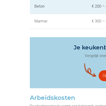
Beton
€ 200 –
Marmer
€ 300 –
Je keukenb
Vergelijk sn
On
Arbeidskosten