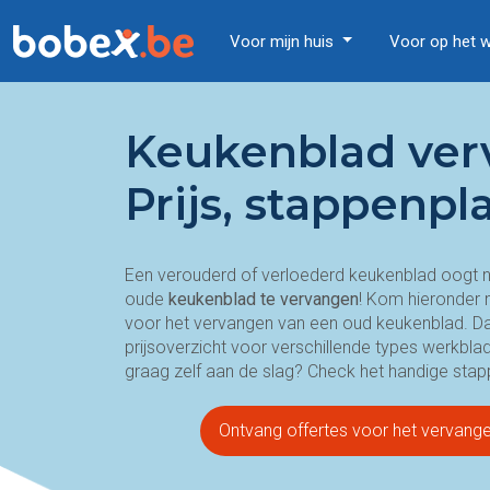
Voor mijn huis
Voor op het 
Keukenblad ver
Prijs, stappenpl
Een verouderd of verloederd keukenblad oogt n
oude
keukenblad te
vervangen
! Kom hieronder 
voor het vervangen van een oud keukenblad. Daar
prijsoverzicht voor verschillende types werkbla
graag zelf aan de slag? Check het handige stap
Ontvang offertes voor het vervange