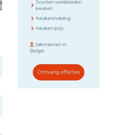
Soorten werkbladen
keuken
Keukenindeling
n
Keuken prijs
Vakmannen in
België
Ontvang offertes