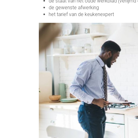
de staat van het oude werkblad (verlijmd
de gewenste afwerking
het tarief van de keukenexpert