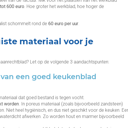
eel van de factuur. Mik voor het plaatsen van het werkblad
tot 600 euro
. Hoe groter het werkblad, hoe hoger de
ialist schommelt rond de
60 euro per uur
.
uiste materiaal voor je
we aanrechtblad? Let op de volgende 3 aandachtspunten:
 van een goed keukenblad
 materiaal dat goed bestand is tegen vocht.
akt worden
. In poreus materiaal (zoals bijvoorbeeld zandsteen)
en. Niet heel hygiënisch, en dus niet geschikt voor de keuken. Ee
 waterdicht afwerken. Zo worden hout en marmer bijvoorbeeld