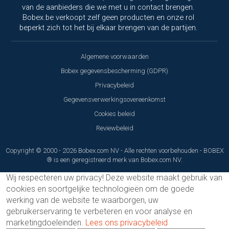
van de aanbieders die we met u in contact brengen.
Bobex.be verkoopt zelf geen producten en onze rol
beperkt zich tot het bij elkaar brengen van de partijen.
Algemene voorwaarden
Bobex gegevensbescherming (GDPR)
Privacybeleid
Gegevensverwerkingsovereenkomst
Cookies beleid
Reviewbeleid
Copyright © 2000 - 2026 Bobex.com NV - Alle rechten voorbehouden - BOBEX
® is een geregistreerd merk van Bobex.com NV.
Wij respecteren uw privacy!
Deze website maakt gebruik van
cookies en soortgelijke technologieën om de goede
werking van de website te waarborgen, uw
gebruikerservaring te verbeteren en voor analyse en
marketingdoeleinden.
Lees ons privacybeleid