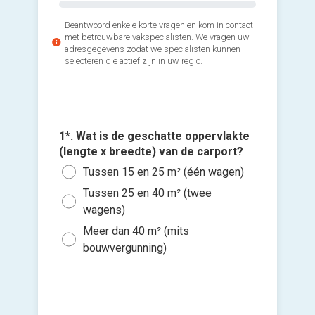
Beantwoord enkele korte vragen en kom in contact
met betrouwbare vakspecialisten. We vragen uw
adresgegevens zodat we specialisten kunnen
selecteren die actief zijn in uw regio.
1*. Wat is de geschatte oppervlakte
2*. Welk
4*. Wann
(lengte x breedte) van de carport?
3*. Welk
gebruik
Voeg fot
plaatse
Tussen 15 en 25 m² (één wagen)
Alle
(Optione
Hou
Zo s
Tussen 25 en 40 m² (twee
Aanb
maa
Alu
Ki
wagens)
and
Binn
Staa
bes
Meer dan 40 m² (mits
Ik w
vers
Binn
Ande
bouwvergunning)
hi
Ik wen
mijn a
(sterk