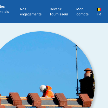
des
Nos
Devenir
Mon
onnels
engagements
fournisseur
compte
FR