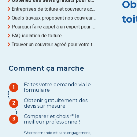
Obtenez des devis gratuits pour des Travaux de toiture à Le roeulx
Ob
Entreprises de toiture et couvreurs actifs à Le roeulx
toi
Quels travaux proposent nos couvreurs de toiture à Le roeulx ?
Pourquoi faire appel à un expert pour rénover sa toiture à Le roeulx?
FAQ isolation de toiture
Trouver un couvreur agréé pour votre toiture à Le roeulx
Comment ça marche
Faites votre demande via le
1
formulaire
Obtenir gratuitement des
2
devis sur mesure
Comparer et choisir* le
3
meilleur professionnel!
*Votre demande est sans engagement,