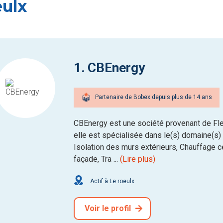
eulx
1. CBEnergy
Partenaire de Bobex depuis plus de 14 ans
CBEnergy est une société provenant de Fle
elle est spécialisée dans le(s) domaine(s) d
Isolation des murs extérieurs, Chauffage ce
façade, Tra ...
(Lire plus)
Actif à Le roeulx
Voir le profil