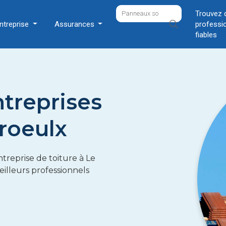
Trouvez 
ntreprise
Assurances
professi
fiables
ntreprises
 roeulx
treprise de toiture à Le
eilleurs professionnels