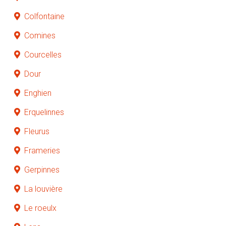
Colfontaine
Comines
Courcelles
Dour
Enghien
Erquelinnes
Fleurus
Frameries
Gerpinnes
La louvière
Le roeulx