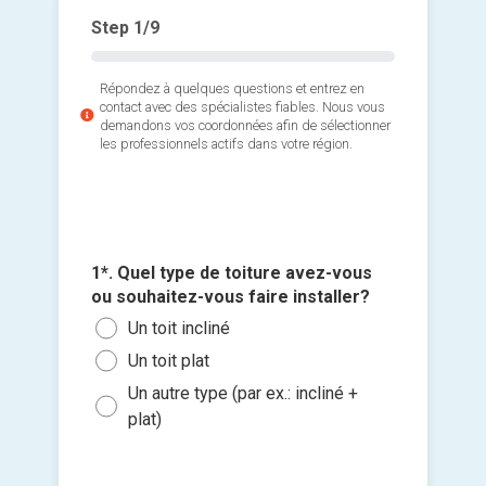
Step
1
/9
Répondez à quelques questions et entrez en
contact avec des spécialistes fiables. Nous vous
demandons vos coordonnées afin de sélectionner
les professionnels actifs dans votre région.
2*. Quel
recherc
4*. Ave
3*. Quel
5*. Quell
Le r
d'amiant
vous ou
approxim
1*. Quel type de toiture avez-vous
6*. Quan
sur cert
Une 
(longueu
Des 
ou souhaitez-vous faire installer?
travaux 
Ajouter 
Non,
Inst
Moi
Des
Un toit incliné
Le p
jointes 
la p
un p
Entr
sous
Roo
Un toit plat
Oui,
Crée
Sélec
Entr
Dans
EP
Un autre type (par ex.: incliné +
reti
un fi
Répa
Entr
plat)
Dans
Toit
glisse
Oui,
Répa
Plu
Autr
réso
Je so
che
deman