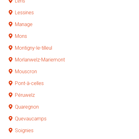
Lens
Lessines
Manage
Mons
Montigny-le-tilleul
Morlanwelz-Mariemont
Mouscron
Pont-à-celles
Péruwelz
Quaregnon
Quevaucamps
Soignies