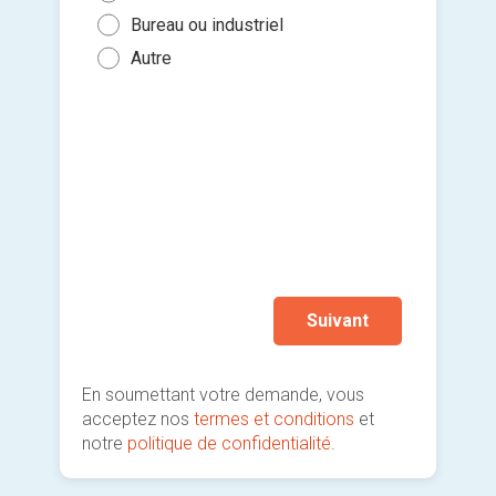
Pein
Plus
un fi
Bureau ou industriel
Dan
Toil
Carr
Aucu
glisse
Autre
Hall
cons
Cou
Je so
Gren
deman
Coor
Cav
prati
Aut
Esca
Allé
ran
Autr
Suivant
En soumettant votre demande, vous
acceptez nos
termes et conditions
et
notre
politique de confidentialité
.