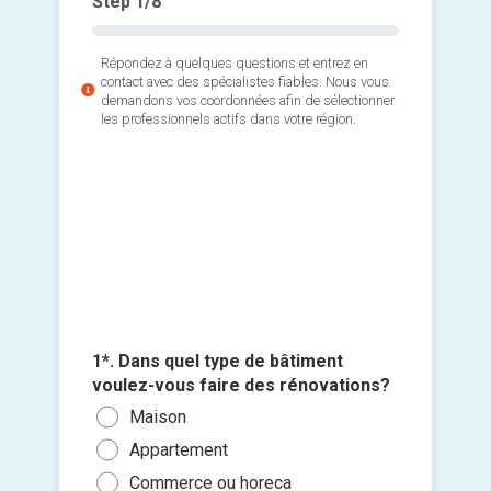
Step
1
/8
Répondez à quelques questions et entrez en
contact avec des spécialistes fiables. Nous vous
demandons vos coordonnées afin de sélectionner
les professionnels actifs dans votre région.
2*. Quel
désirez
Faça
Toit
3*. Quel
Fenê
vous avo
Cuis
Arch
4*. Quel
Séjo
1*. Dans quel type de bâtiment
Maç
pour les
voulez-vous faire des rénovations?
Sall
5*. Quan
Men
Moi
Ajouter 
Maison
rénovat
Cha
Elec
5.00
jointes 
Appartement
Le p
Cham
Plo
10.0
Commerce ou horeca
Dans
Sall
Sélec