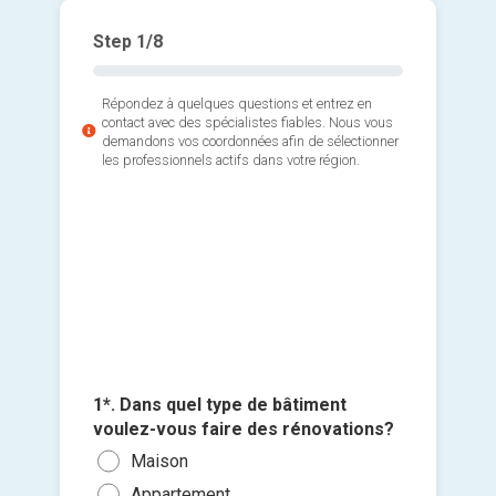
Step
1
/8
Répondez à quelques questions et entrez en
contact avec des spécialistes fiables. Nous vous
demandons vos coordonnées afin de sélectionner
les professionnels actifs dans votre région.
2*. Quel
désirez
Faça
Toit
3*. Quel
Fenê
vous avo
Cuis
Arch
4*. Quel
Séjo
1*. Dans quel type de bâtiment
Maç
pour les
voulez-vous faire des rénovations?
Sall
5*. Quan
Men
Moi
Ajouter 
Maison
rénovat
Cha
Elec
5.00
jointes 
Appartement
Le p