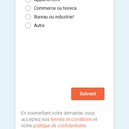
Cham
Plo
10.0
Commerce ou horeca
Dans
Sall
Sélec
Pein
Plus
un fi
Bureau ou industriel
Dan
Toil
Carr
Aucu
glisse
Autre
Hall
cons
Cou
Je so
Gren
deman
Coor
Cav
prati
Aut
Esca
Allé
ran
Autr
Suivant
En soumettant votre demande, vous
acceptez nos
termes et conditions
et
notre
politique de confidentialité
.