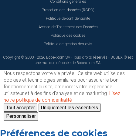
Conditions générales
Protection des données (RGPD)
Politique de confidentialité
Accord de Traitement des Données
Politique des cookies
Politique de gestion des avis
Copyright © 2000 - 2026 Bobex.com SA - Tous droits réservés - BOBEX ® est
une marque déposée de Bobex.com SA.
Nous respectons votre vie privée !
Ce site web utilise des
cookies et technologies similaires pour assurer le bon
fonctionnement du site, améliorer votre expérience
utilisateur et à des fins d'analyse et de marketing.
Lisez
notre politique de confidentialité
Tout accepter
Uniquement les essentiels
Personnaliser
Préférences de cookies