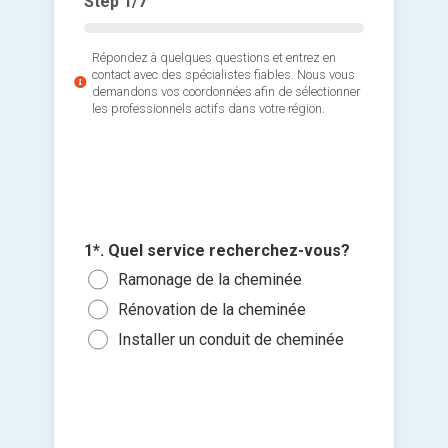
Step
1
/7
Répondez à quelques questions et entrez en
contact avec des spécialistes fiables. Nous vous
demandons vos coordonnées afin de sélectionner
les professionnels actifs dans votre région.
2*. Com
3*. Quel
4. Quan
foyer?
votre c
1
1*. Quel service recherchez-vous?
Ajouter 
Boi
Le p
Ramonage de la cheminée
2
jointes 
sous
Cha
Rénovation de la cheminée
3
Sélec
Dans
Maz
Installer un conduit de cheminée
4
un fi
Dans
Gaz
5 ou
glisse
Je so
deman
prati