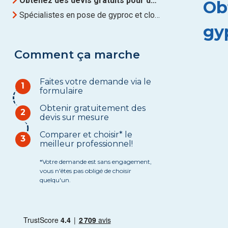
Obtenez des devis gratuits pour des Pose de gyproc à Liège
Ob
Spécialistes en pose de gyproc et cloisons à Liège
gy
Comment ça marche
Faites votre demande via le
1
formulaire
Obtenir gratuitement des
2
devis sur mesure
Comparer et choisir* le
3
meilleur professionnel!
*Votre demande est sans engagement,
vous n'êtes pas obligé de choisir
quelqu'un.