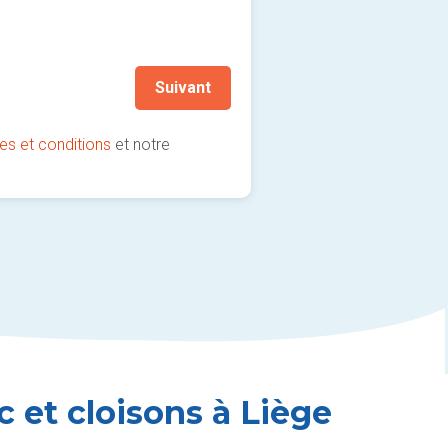
Je souhaite rester informé
(fortement recommandé !)
Suivant
es et conditions
et notre
c et cloisons à Liège