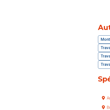
Aut
Mont
Trav
Trava
Trava
Spé
A
B