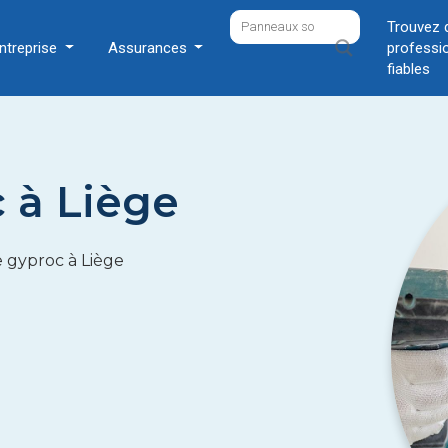
Trouvez 
ntreprise
Assurances
professi
fiables
 à Liège
e gyproc à Liège