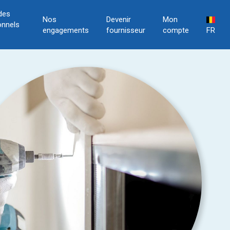
des
Nos
Devenir
Mon
onnels
engagements
fournisseur
compte
FR