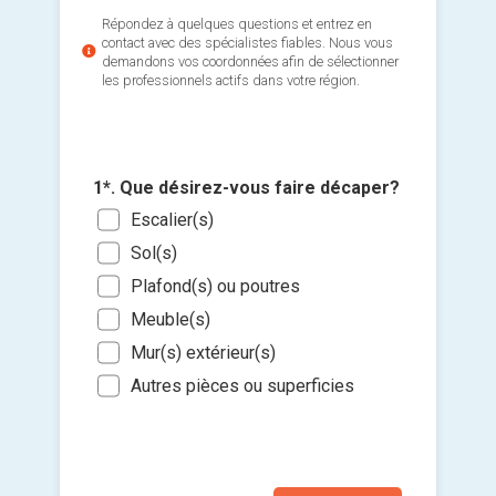
Répondez à quelques questions et entrez en
contact avec des spécialistes fiables. Nous vous
demandons vos coordonnées afin de sélectionner
les professionnels actifs dans votre région.
3*. Quel
1*. Que désirez-vous faire décaper?
pour le
2*. Quel
Escalier(s)
Sabl
décaper
Ajouter 
vite
Sol(s)
Boi
jointes 
Aér
Plafond(s) ou poutres
Mét
pres
Meuble(s)
Sélec
Pier
gran
un fi
Mur(s) extérieur(s)
Autr
glisse
Déc
Autres pièces ou superficies
Je so
Je n
deman
prati