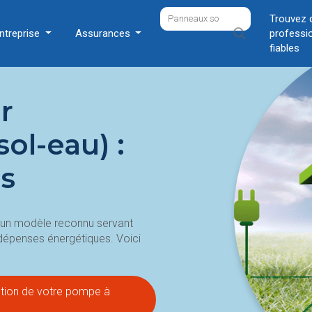
Trouvez 
ntreprise
Assurances
professi
fiables
r
ol-eau) :
es
 un modèle reconnu servant
 dépenses énergétiques. Voici
lation de votre pompe à