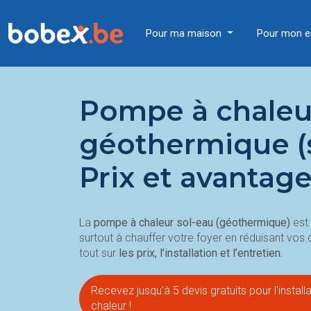
Pour ma maison
Pour mon e
Pompe à chaleu
géothermique (s
Prix et avantag
La
pompe à chaleur sol-eau
(géothermique)
est
surtout à chauffer votre foyer en réduisant vos
tout sur
les prix, l’installation et l’entretien.
Recevez jusqu'à 5 devis gratuits pour l'instal
chaleur !