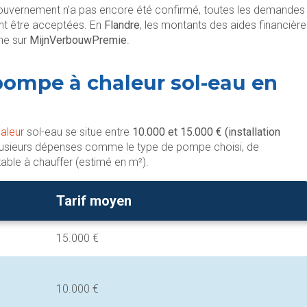
gouvernement n’a pas encore été confirmé, toutes les demandes
nt être acceptées. En
Flandre
, les montants des aides financièr
ime sur
MijnVerbouwPremie
.
ompe à chaleur sol-eau en
aleur
sol-eau se situe entre
10.000 et 15.000 € (installation
plusieurs dépenses comme le type de pompe choisi, de
able à chauffer (estimé en m²).
Tarif moyen
15.000 €
10.000 €