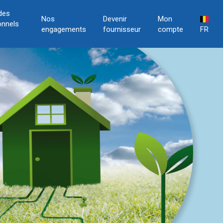
des
Nos
Devenir
Mon
onnels
engagements
fournisseur
compte
FR