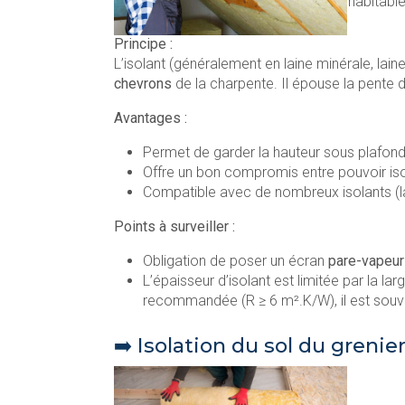
habitable
Principe :
L’isolant (généralement en laine minérale, lai
chevrons
de la charpente. Il épouse la pente d
Avantages :
Permet de garder la hauteur sous plafon
Offre un bon compromis entre
pouvoir is
Compatible avec de nombreux isolants (lai
Points à surveiller :
Obligation de poser un écran
pare-vapeur
L’épaisseur d’isolant est limitée par la l
recommandée (R ≥ 6 m².K/W), il est sou
➡️ Isolation du sol du greni