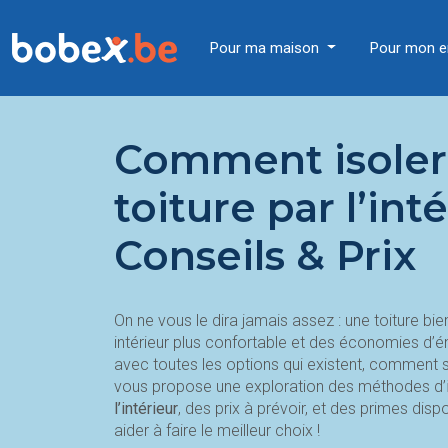
Pour ma maison
Pour mon e
Comment isoler
toiture par l’int
Conseils & Prix
On ne vous le dira jamais assez : une toiture bien
intérieur plus confortable et des économies d’én
avec toutes les options qui existent, comment
vous propose une exploration des méthodes d’
l’intérieur
, des prix à prévoir, et des primes dis
aider à faire le meilleur choix !