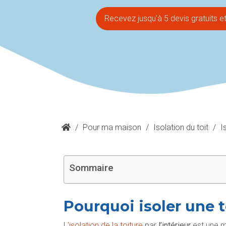
Recevez jusqu'à 5 devis gratuits 
/
Pour ma maison
/
Isolation du toit
/
I
Sommaire
Pourquoi isoler une to
L
’isolation de la toiture
par
l’intérieur
est une m