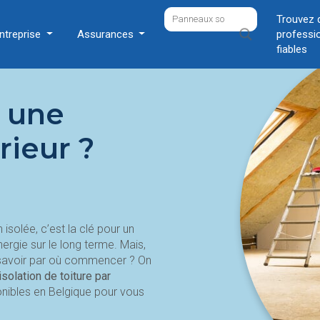
Trouvez 
ntreprise
Assurances
professi
fiables
 une
érieur ?
 isolée, c’est la clé pour un
ergie sur le long terme. Mais,
 savoir par où commencer ? On
isolation de toiture par
ponibles en Belgique pour vous