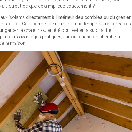
Mais qu’est-ce que cela implique exactement ?
iaux isolants
directement à l’intérieur des combles ou du grenier
,
avers le toit. Cela permet de maintenir une température agréable 
our garder la chaleur, ou en été pour éviter la surchauffe.
nte plusieurs avantages pratiques, surtout quand on cherche à
de la maison.