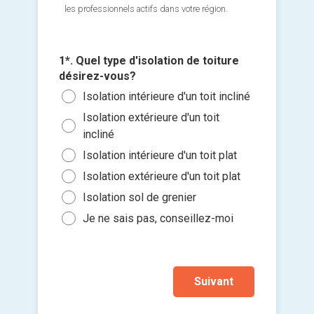
les professionnels actifs dans votre région.
1*. Quel type d'isolation de toiture
désirez-vous?
2*. Quel
3*. Quan
isolée (
Isolation intérieure d'un toit incliné
l'install
Ajouter 
Moi
Isolation extérieure d'un toit
Le p
jointes 
incliné
sous
Entr
Isolation intérieure d'un toit plat
Entr
Entr
Sélec
Isolation extérieure d'un toit plat
Entr
un fi
Entr
glisse
Isolation sol de grenier
Entr
Plu
Je so
Je ne sais pas, conseillez-moi
deman
prati
Suivant