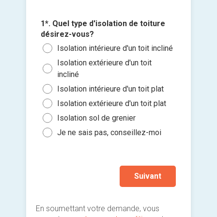
1*. Quel type d'isolation de toiture
désirez-vous?
2*. Quel
3*. Quan
isolée (
Isolation intérieure d'un toit incliné
l'install
Ajouter 
Moi
Isolation extérieure d'un toit
Le p
jointes 
incliné
sous
Entr
Isolation intérieure d'un toit plat
Entr
Entr
Sélec
Isolation extérieure d'un toit plat
Entr
un fi
Entr
glisse
Isolation sol de grenier
Entr
Plu
Je so
Je ne sais pas, conseillez-moi
deman
prati
Suivant
En soumettant votre demande, vous