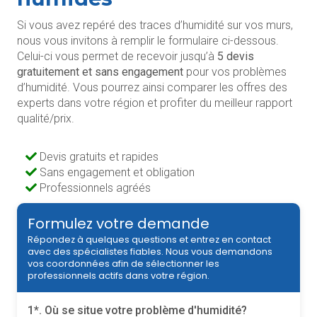
Si vous avez repéré des traces d’humidité sur vos murs,
nous vous invitons à remplir le formulaire ci-dessous.
Celui-ci vous permet de recevoir jusqu’à
5 devis
gratuitement et sans engagement
pour vos problèmes
d’humidité. Vous pourrez ainsi comparer les offres des
experts dans votre région et profiter du meilleur rapport
qualité/prix.
Devis gratuits et rapides
Sans engagement et obligation
Professionnels agréés
Formulez votre demande
Répondez à quelques questions et entrez en contact
avec des spécialistes fiables. Nous vous demandons
vos coordonnées afin de sélectionner les
professionnels actifs dans votre région.
1*. Où se situe votre problème d'humidité?