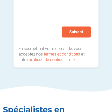
deman
Chau
prati
Je n
svp
Suivant
En soumettant votre demande, vous
acceptez nos
termes et conditions
et
notre
politique de confidentialité
.
Spécialistes en