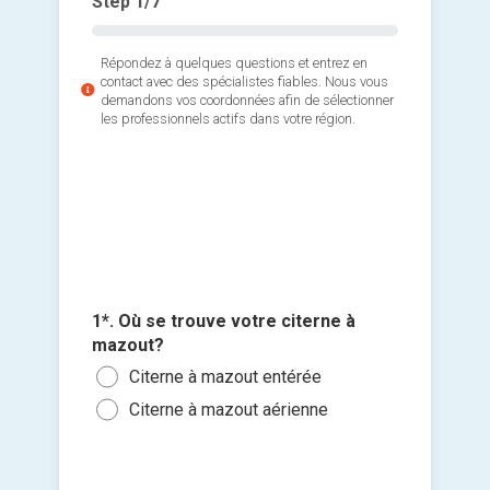
Step
1
/7
Répondez à quelques questions et entrez en
contact avec des spécialistes fiables. Nous vous
demandons vos coordonnées afin de sélectionner
les professionnels actifs dans votre région.
4*. Etes
par une 
Non,
2*. Quel
inst
désirez
Une 
3*. Quan
Net
Une 
1*. Où se trouve votre citerne à
Ajouter 
citerne?
Net
mazout?
Une 
jointes 
Dès
rése
plui
Citerne à mazout entérée
Dans
Nett
Sélec
Une 
Citerne à mazout aérienne
mou
un fi
Dans
Une 
glisse
Autr
Chau
Je so
cons