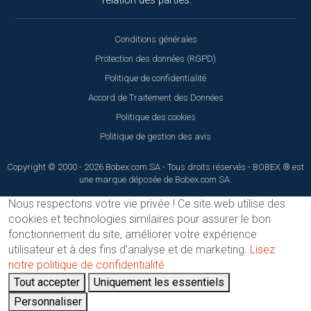
relation des parties.
Conditions générales
Protection des données (RGPD)
Politique de confidentialité
Accord de Traitement des Données
Politique des cookies
Politique de gestion des avis
Copyright © 2000 - 2026 Bobex.com SA - Tous droits réservés - BOBEX ® est
une marque déposée de Bobex.com SA.
Nous respectons votre vie privée !
Ce site web utilise des
cookies et technologies similaires pour assurer le bon
fonctionnement du site, améliorer votre expérience
utilisateur et à des fins d'analyse et de marketing.
Lisez
notre politique de confidentialité
Tout accepter
Uniquement les essentiels
Personnaliser