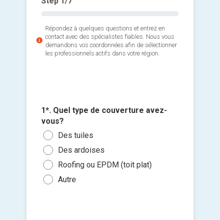
Step
1
/7
Répondez à quelques questions et entrez en
contact avec des spécialistes fiables. Nous vous
demandons vos coordonnées afin de sélectionner
les professionnels actifs dans votre région.
3*. Ave
2*. Quel
d'amiant
traitée?
1*. Quel type de couverture avez-
4*. Quan
sur cert
largeur)
vous?
votre to
Ajouter 
Non,
Moi
Des tuiles
Le p
jointes 
la p
Entr
sous
Des ardoises
Oui,
Sélec
Entr
Dans
Roofing ou EPDM (toit plat)
reti
un fi
Plu
Dans
Autre
glisse
Oui,
Je n
réso
Je so
deman
prati