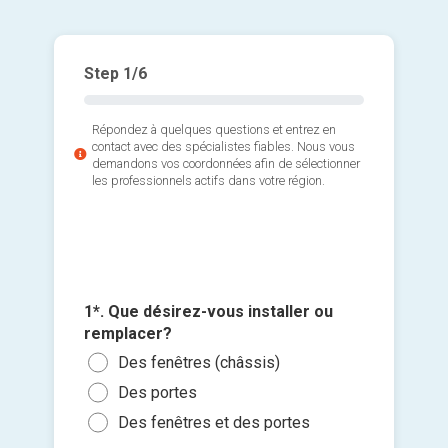
Step
1
/6
Répondez à quelques questions et entrez en
contact avec des spécialistes fiables. Nous vous
demandons vos coordonnées afin de sélectionner
les professionnels actifs dans votre région.
3*. Comb
2*. Quel
voulez-
1*. Que désirez-vous installer ou
portes)
Ajouter 
1 ou
remplacer?
Fenê
jointes 
Des fenêtres (châssis)
3 ou
Fenê
Des portes
5 à 
Sélec
Fenê
un fi
Des fenêtres et des portes
10 à
Je n
glisse