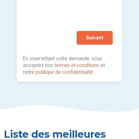
Plus
Je so
deman
prati
Suivant
En soumettant votre demande, vous
acceptez nos
termes et conditions
et
notre
politique de confidentialité
.
Liste des meilleures