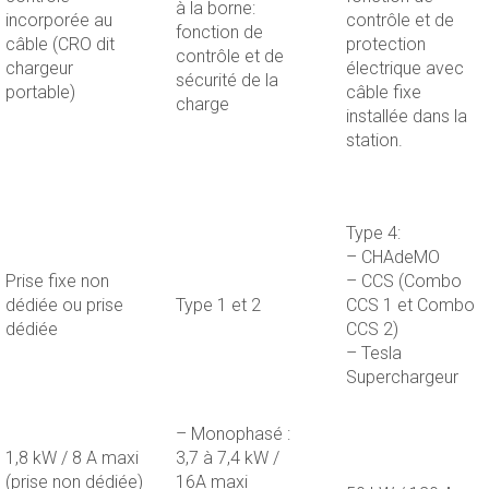
à la borne:
incorporée au
contrôle et de
fonction de
câble (CRO dit
protection
contrôle et de
chargeur
électrique avec
sécurité de la
portable)
câble fixe
charge
installée dans la
station.
Type 4:
– CHAdeMO
Prise fixe non
– CCS (Combo
dédiée ou prise
Type 1 et 2
CCS 1 et Combo
dédiée
CCS 2)
– Tesla
Superchargeur
– Monophasé :
1,8 kW / 8 A maxi
3,7 à 7,4 kW /
(prise non dédiée)
16A maxi