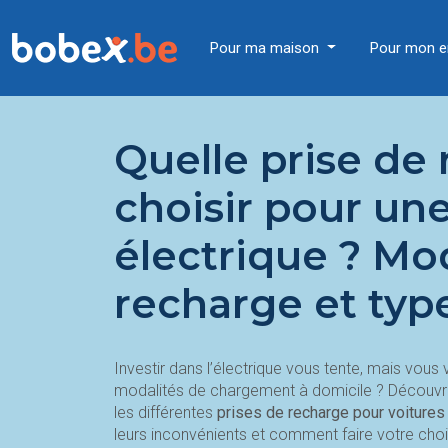
Pour ma maison
Pour mon e
Quelle prise de
choisir pour une
électrique ? Mo
recharge et typ
Investir dans l’électrique vous tente, mais vous
modalités de chargement à domicile ? Découvrez
les différentes
prises de recharge pour voitures
leurs inconvénients et comment faire votre choi