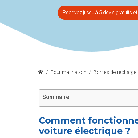
Recevez jusqu'à 5 devis gratuits e
/
Pour ma maison
/
Bornes de recharge
Sommaire
Comment fonctionne 
voiture électrique ?