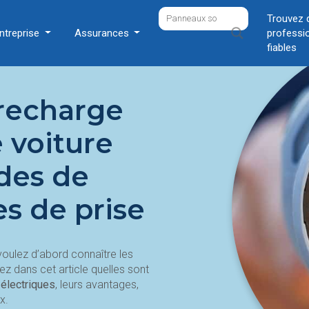
Trouvez 
ntreprise
Assurances
professi
fiables
 recharge
 voiture
des de
es de prise
 voulez d’abord connaître les
 dans cet article quelles sont
 électriques
, leurs avantages,
x.