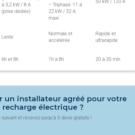
50 kW / 120 A
à 3,2 kW / 8 A
– Triphasé: 11 à
(prise dédiée)
22 kW / 32 A
maxi
Normale et
Rapide et
Lente
accélérée
ultrarapide
6h et 8h
1h à 8h
20 à 30 min
 un installateur agréé pour votre
 recharge électrique ?
suivant et recevez jusqu’à 5 devis gratuits !