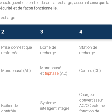
ue dialoguent ensemble durant la recharge, assurant ainsi que la
écurité et de façon fonctionnelle
.
recharge :
2
3
4
Prise domestique
Borne de
Station de
renforcée
recharge
recharge
Monophasé
Monophasé (AC)
Continu (CC)
et
triphasé
(AC)
Chargeur
convertisseur
Système
Boîtier de
AC/CC externe :
intelligent intégré
contrôle
fonction de