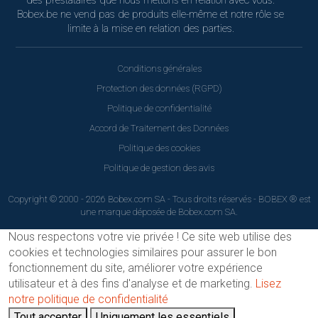
des prestataires que nous mettons en relation avec vous.
Bobex.be ne vend pas de produits elle-même et notre rôle se
limite à la mise en relation des parties.
Conditions générales
Protection des données (RGPD)
Politique de confidentialité
Accord de Traitement des Données
Politique des cookies
Politique de gestion des avis
Copyright © 2000 - 2026 Bobex.com SA - Tous droits réservés - BOBEX ® est
une marque déposée de Bobex.com SA.
Nous respectons votre vie privée !
Ce site web utilise des
cookies et technologies similaires pour assurer le bon
fonctionnement du site, améliorer votre expérience
utilisateur et à des fins d'analyse et de marketing.
Lisez
notre politique de confidentialité
Tout accepter
Uniquement les essentiels