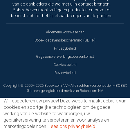
van de aanbieders die we met u in contact brengen.
Bobex.be verkoopt zelf geen producten en onze rol
beperkt zich tot het bij elkaar brengen van de partijen.
Algemene voorwaarden
Bobex gegevensbescherming (GDPR)
Privacybeleid
Gegevensverwerkingsovereenkomst
Cookies beleid
Reviewbeleid
Copyright © 2000 - 2026 Bobex.com NV - Alle rechten voorbehouden - BOBEX
® is een geregistreerd merk van Bobex.com NV.
Wij respecteren uw privacy!
Deze website maakt gebruik van
cookies en soortgelijke technologieën om de goede
werking van de website te waarborgen, uw
gebruikerservaring te verbeteren en voor analyse en
marketingdoeleinden.
Lees ons privacybeleid