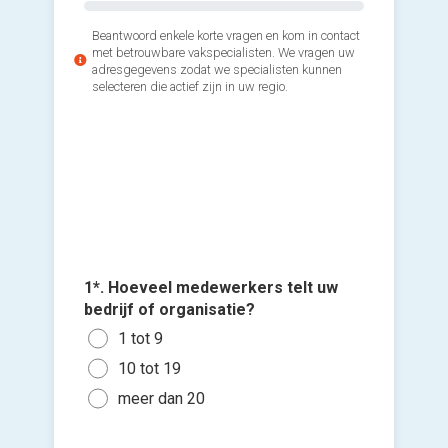
Beantwoord enkele korte vragen en kom in contact
met betrouwbare vakspecialisten. We vragen uw
adresgegevens zodat we specialisten kunnen
selecteren die actief zijn in uw regio.
2*. Hoe 
fruitman
Weke
1*. Hoeveel medewerkers telt uw
Voeg fot
bedrijf of organisatie?
Frui
(Optione
1 tot 9
dag
Ki
10 tot 19
Maan
bes
meer dan 20
Een
vers
leve
hi