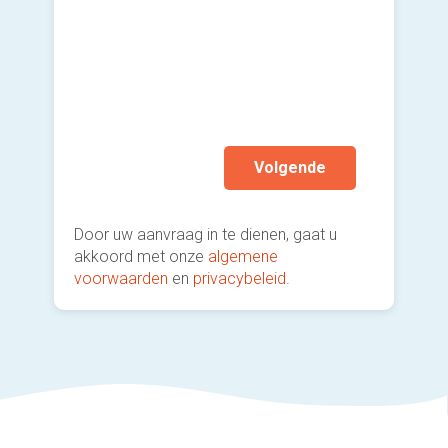
Ande
Ik wen
mijn a
(sterk
Volgende
Door uw aanvraag in te dienen, gaat u
akkoord met onze
algemene
voorwaarden
en
privacybeleid
.