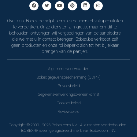
Over ons: Bobex.be helpt u om leveranciers of vakspecialisten
te vergelijken. Onze diensten zijn gratis, maar om dit te
behouden, ontvangen wij vergoedingen van de aanbieders
die we met u in contact brengen. Bobex.be verkoopt zelf
geen producten en onze rol beperkt zich tot het bij elkaar
brengen van de partijen.
Algemene voorwaarden
Bobex gegevensbescherming (GDPR)
Privacybeleid
Gegevensverwerkingsovereenkomst
Cookies beleid
Reviewbeleid
Copyright © 2000 - 2026 Bobex.com NV - Alle rechten voorbehouden -
BOBEX ® is een geregistreerd merk van Bobex.com NV.