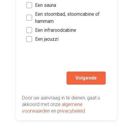
moeten 
Voeg fot
Een sauna
Zo s
(Optione
Klei
Een stoombad, stoomcabine of
maa
Midd
hammam
Ki
Binn
Groo
Een infraroodcabine
bes
Binn
vers
Ik w
Een jacuzzi
Binn
hi
Ik wen
mijn a
(sterk
Volgende
Door uw aanvraag in te dienen, gaat u
akkoord met onze
algemene
voorwaarden
en
privacybeleid
.