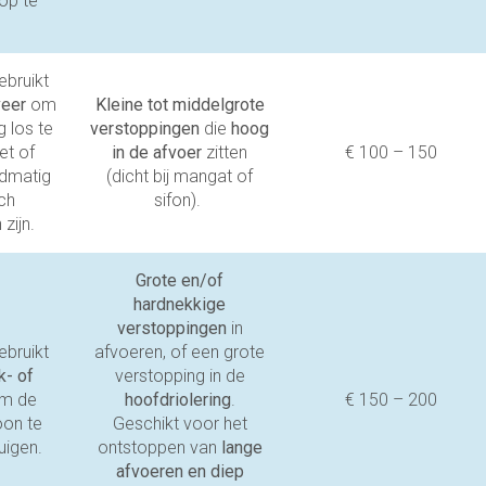
 op te
ebruikt
veer
om
Kleine tot middelgrote
 los te
verstoppingen
die
hoog
et of
in de afvoer
zitten
€ 100 – 150
ndmatig
(dicht bij mangat of
sch
sifon).
zijn.
Grote en/of
hardnekkige
verstoppingen
in
ebruikt
afvoeren, of een grote
- of
verstopping in de
m de
hoofdriolering
.
€ 150 – 200
oon te
Geschikt voor het
uigen.
ontstoppen van
lange
afvoeren en diep