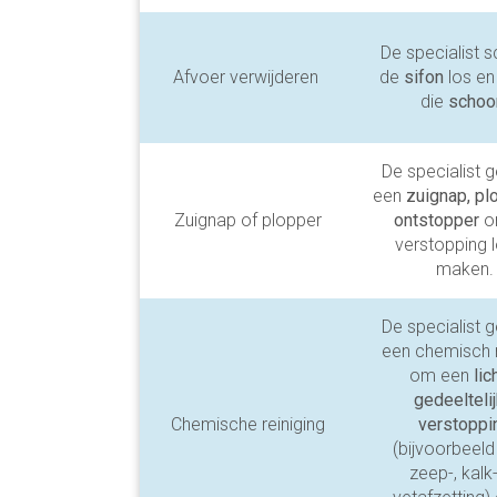
De specialist s
Afvoer verwijderen
de
sifon
los e
die
schoo
De specialist g
een
zuignap, pl
Zuignap of plopper
ontstopper
o
verstopping l
maken.
De specialist g
een chemisch 
om een
lic
gedeelteli
Chemische reiniging
verstoppi
(bijvoorbeeld
zeep-, kalk