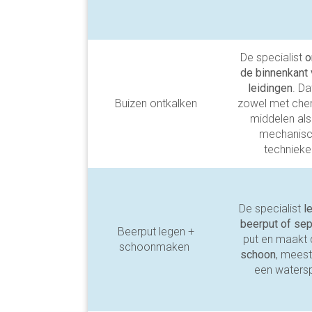
De specialist
o
de binnenkant 
leidingen
. Da
Buizen ontkalken
zowel met che
middelen al
mechanis
technieke
De specialist
le
beerput of sep
Beerput legen +
put en maakt 
schoonmaken
schoon
, meest
een watersp