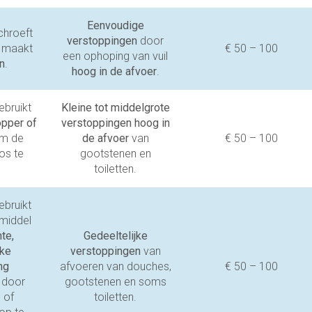
Eenvoudige
chroeft
verstoppingen
door
n maakt
€ 50 – 100
een ophoping van vuil
n
.
hoog in de afvoer
.
ebruikt
Kleine tot middelgrote
opper of
verstoppingen hoog in
m de
de afvoer
van
€ 50 – 100
os te
gootstenen en
toiletten.
ebruikt
middel
hte,
Gedeeltelijke
jke
verstoppingen
van
ng
afvoeren van douches,
€ 50 – 100
 door
gootstenen en soms
- of
toiletten.