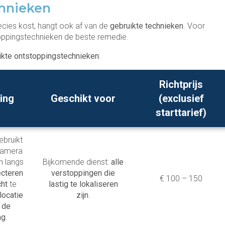
chnieken
cies kost, hangt ook af van de
gebruikte technieken
. Voor
oppingstechnieken de beste remedie.
ikte ontstoppingstechnieken
:
Richtprijs
ing
Geschikt voor
(exclusief
starttarief)
ebruikt
 camera
n langs
Bijkomende dienst:
alle
ecteren
verstoppingen die
€ 100 – 150
cht
te
lastig te lokaliseren
locatie
zijn
.
 de
ng
.