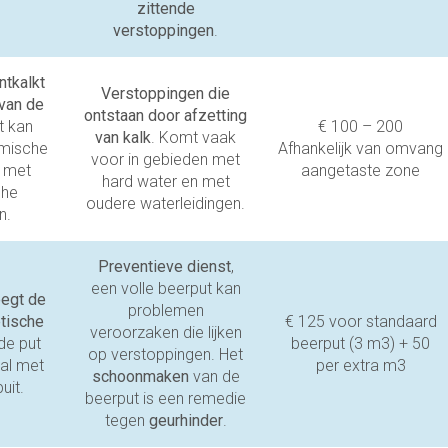
zittende
verstoppingen
.
ntkalkt
Verstoppingen die
van de
ontstaan door afzetting
t kan
€ 100 – 200
van kalk
. Komt vaak
mische
Afhankelijk van omvang
voor in gebieden met
s met
aangetaste zone
hard water en met
che
oudere waterleidingen.
n.
Preventieve dienst
,
een volle beerput kan
egt de
problemen
tische
€ 125 voor standaard
veroorzaken die lijken
de put
beerput (3 m3) + 50
op verstoppingen. Het
al met
per extra m3
schoonmaken
van de
uit.
beerput is een remedie
tegen
geurhinder
.