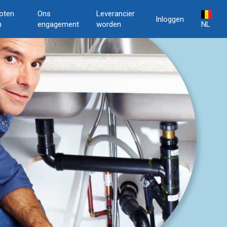
oten
Ons
Leverancier
Inloggen
n
engagement
worden
NL