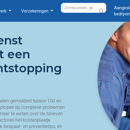
Aangesl
werk
Verzekeringen
bedrijve
enst
t een
ntstopping
len gemiddeld tussen 100 en
oplopen bij complexe problemen
 meer te weten over de tarieven
actoren het kostenplaatje
e bespaar- en preventietips, en