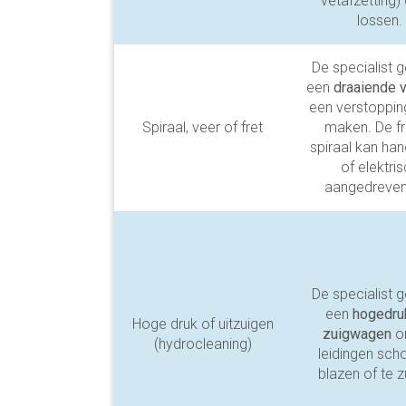
vetafzetting)
lossen.
De specialist g
een
draaiende 
een verstopping
Spiraal, veer of fret
maken. De fr
spiraal kan ha
of elektri
aangedreven 
De specialist g
een
hogedruk
Hoge druk of uitzuigen
zuigwagen
o
(hydrocleaning)
leidingen sch
blazen of te z