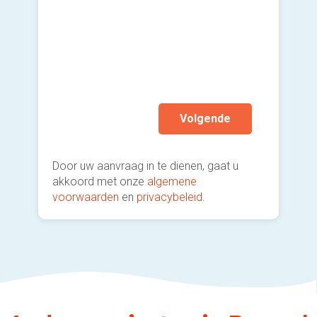
Ik wen
mijn a
(sterk
Volgende
Door uw aanvraag in te dienen, gaat u
akkoord met onze
algemene
voorwaarden
en
privacybeleid
.