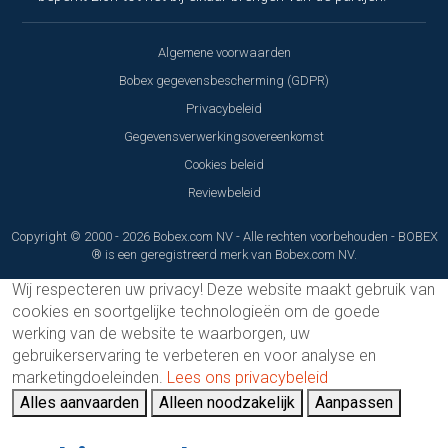
Algemene voorwaarden
Bobex gegevensbescherming (GDPR)
Privacybeleid
Gegevensverwerkingsovereenkomst
Cookies beleid
Reviewbeleid
Copyright © 2000 - 2026 Bobex.com NV - Alle rechten voorbehouden - BOBEX
® is een geregistreerd merk van Bobex.com NV.
Wij respecteren uw privacy!
Deze website maakt gebruik van
cookies en soortgelijke technologieën om de goede
werking van de website te waarborgen, uw
gebruikerservaring te verbeteren en voor analyse en
marketingdoeleinden.
Lees ons privacybeleid
Alles aanvaarden
Alleen noodzakelijk
Aanpassen