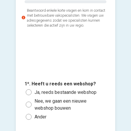
Beantwoord enkele korte vragen en kom in contact
met betrouwbare vakspecialisten. We vragen uw
adresgegevens zodat we specialisten kunnen
selecteren die actief zijn in uw regio.
2*. Welk
1*. Heeft u reeds een webshop?
3. Wanne
te gebr
Voeg fot
betaalsy
Ja, reeds bestaande webshop
(Optione
Visa
Zo s
Nee, we gaan een nieuwe
Banc
Ki
Binn
webshop bouwen
Pay
bes
Binn
Ander
vers
Ande
hi