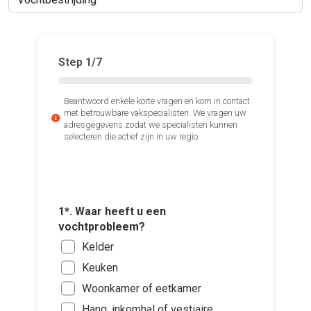
Step
1
/7
Beantwoord enkele korte vragen en kom in contact
met betrouwbare vakspecialisten. We vragen uw
adresgegevens zodat we specialisten kunnen
selecteren die actief zijn in uw regio.
2*. Wel
herkenn
Voch
1*. Waar heeft u een
muur
vochtprobleem?
vloe
Kelder
Voch
Keuken
4*. Wann
bove
3*. Bent
Woonkamer of eetkamer
in vochtb
1m5
het geb
Voeg fot
Hang, inkomhal of vestiaire
Zo s
Con
Eige