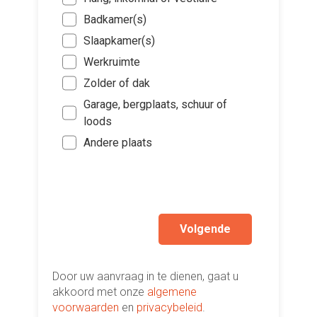
(Optione
bin
Badkamer(s)
Sch
Huur
Ki
Binn
toe
Slaapkamer(s)
Voch
bes
de w
Binn
Werkruimte
Voch
vers
And
Binn
hi
Zolder of dak
Voch
Ik wen
Garage, bergplaats, schuur of
Lek 
mijn a
loods
(sterk
Door
Andere plaats
buit
Hui
And
Volgende
Door uw aanvraag in te dienen, gaat u
akkoord met onze
algemene
voorwaarden
en
privacybeleid
.