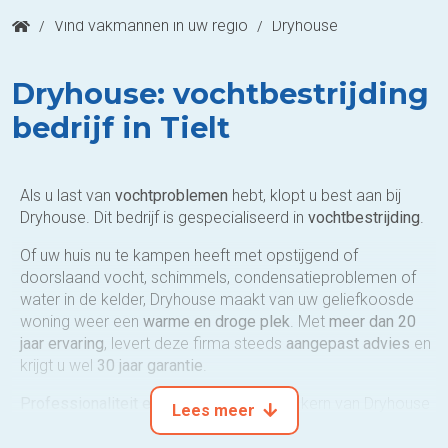
/
Vind vakmannen in uw regio
/
Dryhouse
Dryhouse: vochtbestrijding
bedrijf in Tielt
Als u last van
vochtproblemen
hebt, klopt u best aan bij
Dryhouse. Dit bedrijf is gespecialiseerd in
vochtbestrijding
.
Of uw huis nu te kampen heeft met opstijgend of
doorslaand vocht, schimmels, condensatieproblemen of
water in de kelder, Dryhouse maakt van uw geliefkoosde
woning weer een
warme en droge plek
. Met
meer dan 20
jaar ervaring
, levert deze firma steeds
aangepast advies
en
krijgt u wel
30 jaar garantie
.
Professionaliteit en perfectie
vatten de kern van Dryhouse
Lees meer
goed samen. Aarzel niet en vraag een
gratis vochtdiagnose
aan!