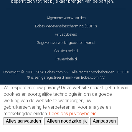
beperkt zich tot het bij elkaar brengen van de partijen.
Algemene voorwaarden
Bobex gegevensbescherming (GDPR)
Privacybeleid
Gegevensverwerkingsovereenkomst
Cookies beleid
Reviewbeleid
Copyright © 2000 - 2026 Bobex.com NV - Alle rechten voorbehouden - BOBEX
® is een geregistreerd merk van Bobex.com NV.
Wij respecteren uw privacy!
Deze website maakt gebruik van
cookies en soortgelijke technologieën om de goede
werking van de website te waarborgen, uw
gebruikerservaring te verbeteren en voor analyse en
marketingdoeleinden.
Lees ons privacybeleid
Alles aanvaarden
Alleen noodzakelijk
Aanpassen