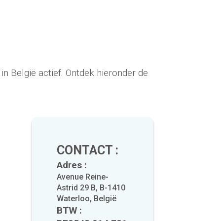
islepra hebt. Wij behandelen houtborende
in België actief. Ontdek hieronder de
tvang binnen 48 uur
n spa, aarzel dan niet langer en bel onze
jn vakgebied en het is mogelijk om een gratis
elgië en Noord-Frankrijk, vanuit Nijvel. U zult
CONTACT :
Adres :
Avenue Reine-
Astrid 29 B, B-1410
Waterloo, België
BTW :