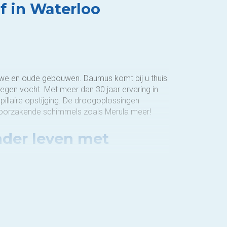
f in Waterloo
euwe en oude gebouwen. Daumus komt bij u thuis
 tegen vocht. Met meer dan 30 jaar ervaring in
apillaire opstijging. De droogoplossingen
veroorzakende schimmels zoals Merula meer!
nder leven met
 gebouw en stellen onze expertise ter
 en gezonde muren, zijn wij actief op vijf
, afdichting van ondergrondse ruimtes en de