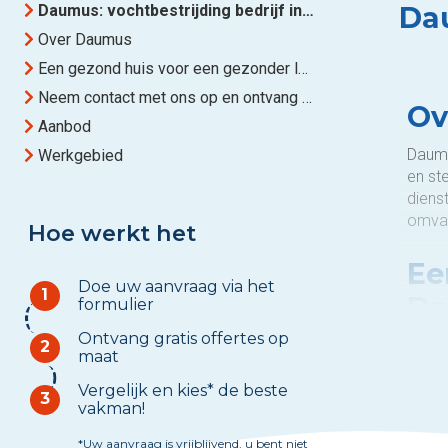
Dau
Daumus: vochtbestrijding bedrijf in Waterloo
Over Daumus
Een gezond huis voor een gezonder leven met Daumus
Neem contact met ons op en ontvang binnen 48 uur een antwoord
Ov
Aanbod
Daumu
Werkgebied
en st
dienst
omvat
Hoe werkt het
Ee
Doe uw aanvraag via het
1
D
formulier
Ontvang gratis offertes op
Een g
2
maat
beschi
hoofd
Vergelijk en kies* de beste
3
vakman!
strijd
*Uw aanvraag is vrijblijvend, u bent niet