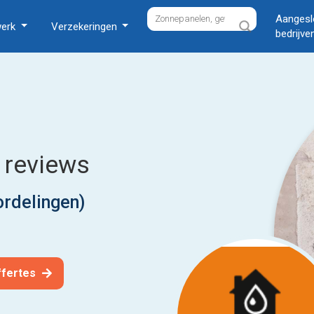
Aangesl
werk
Verzekeringen
bedrijve
& reviews
ordelingen)
offertes