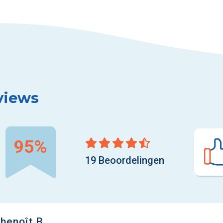
views
95%
19 Beoordelingen
benoît B.