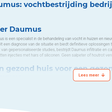
mus: vochtbestrijding bedrij
er Daumus
s is een specialist in de behandeling van vocht in huizen en ni
elt een diagnose van de situatie en biedt definitieve oplossingen
 van gepersonaliseerde studies, bestrijdt Daumus infiltratie en c
ten injecties met hars of siliconen. Geen salpeter of houtrot 
n gezond huis voor een gezo
aumus
Lees meer
ezonder huis is altijd mogelijk. Wij onderzoeken de staat van het
kking in de strijd tegen opstijgend vocht. Als u droomt van droge
gebieden: capillaire opstijging, droging, condensatiebehandeling
 tegen merula.