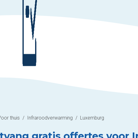
Voor thuis
/
Infraroodverwarming
/
Luxemburg
tvang gratis offertes voor