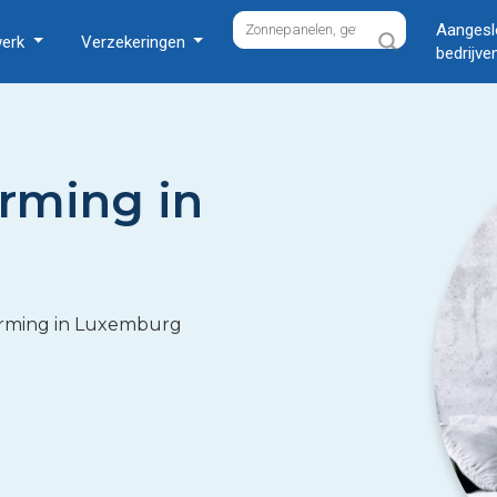
Aangesl
werk
Verzekeringen
bedrijve
rming in
warming in Luxemburg