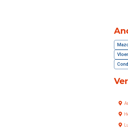
An
Mazo
Vloe
Cond
Ve
A
H
L