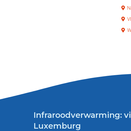
N
V
W
Infraroodverwarming: vin
Luxemburg