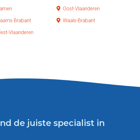
amen
Oost-Vlaanderen
laams Brabant
Waals-Brabant
est-Vlaanderen
d de juiste specialist in