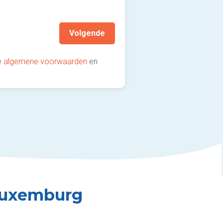
aanbevolen!)
Volgende
e
algemene voorwaarden
en
 Luxemburg