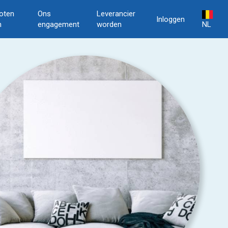
oten
Ons
Leverancier
Inloggen
n
engagement
worden
NL