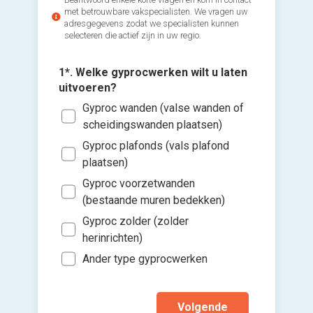
met betrouwbare vakspecialisten. We vragen uw
adresgegevens zodat we specialisten kunnen
selecteren die actief zijn in uw regio.
1*. Welke gyprocwerken wilt u laten
uitvoeren?
Gyproc wanden (valse wanden of
2*. In h
3*. Wann
scheidingswanden plaatsen)
u gypro
uitvoer
Voeg fot
Gyproc plafonds (vals plafond
(Optione
In 1
Zo s
plaatsen)
In 2
Binn
Ki
Gyproc voorzetwanden
In 3
Binn
bes
(bestaande muren bedekken)
vers
In 4
Binn
Gyproc zolder (zolder
hi
herinrichten)
Ik wen
mijn a
Ander type gyprocwerken
(sterk
Volgende