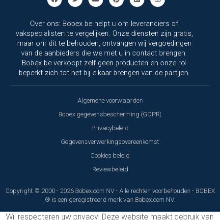
Over ons: Bobex.be helpt u om leveranciers of
vakspecialisten te vergelijken. Onze diensten zijn gratis,
maar om dit te behouden, ontvangen wij vergoedingen
van de aanbieders die we met u in contact brengen.
Bobex.be verkoopt zelf geen producten en onze rol
beperkt zich tot het bij elkaar brengen van de partijen.
Algemene voorwaarden
Bobex gegevensbescherming (GDPR)
Privacybeleid
Gegevensverwerkingsovereenkomst
Cookies beleid
Reviewbeleid
Copyright © 2000 - 2026 Bobex.com NV - Alle rechten voorbehouden - BOBEX
® is een geregistreerd merk van Bobex.com NV.
Wij respecteren uw privacy!
Deze website maakt gebruik van