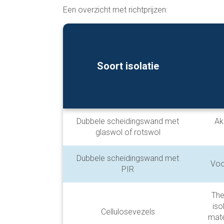
Een overzicht met richtprijzen:
Soort isolatie
Dubbele scheidingswand met
Ak
glaswol of rotswol
Dubbele scheidingswand met
Voo
PIR
The
iso
Cellulosevezels
mate