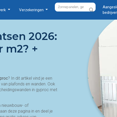
Aangesl
werk
Verzekeringen
bedrijve
atsen 2026:
r m2? +
yproc
? In dit artikel vind je een
en van plafonds en wanden. Ook
 scheidingswanden in gyproc met
en nieuwbouw- of
raan deze pagina in en deel je
ng gratis advies van