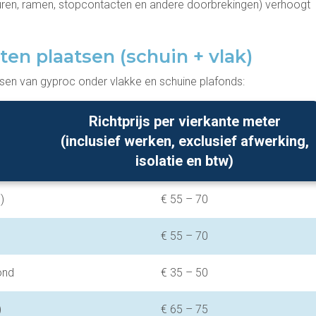
ren, ramen, stopcontacten en andere doorbrekingen) verhoogt
aten plaatsen (schuin + vlak)
tsen van gyproc onder vlakke en schuine plafonds:
Richtprijs per vierkante meter
(inclusief werken, exclusief afwerking,
isolatie en btw)
)
€ 55 – 70
€ 55 – 70
ond
€ 35 – 50
)
€ 65 – 75