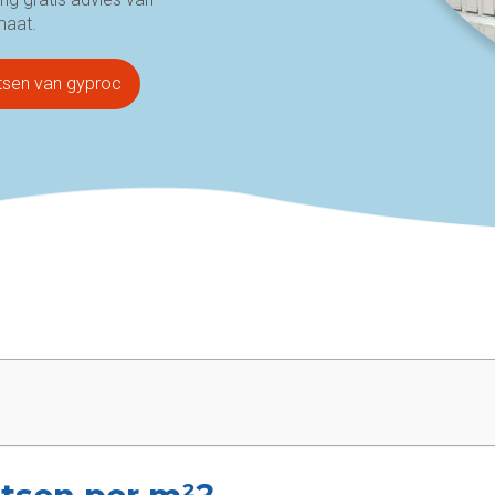
maat.
atsen van gyproc