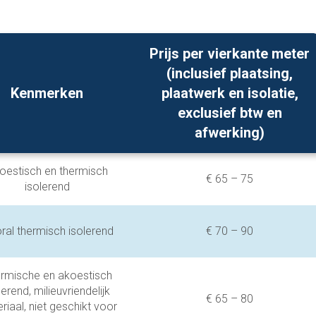
Prijs per vierkante meter
(inclusief plaatsing,
Kenmerken
plaatwerk en isolatie,
exclusief btw en
afwerking)
oestisch en thermisch
€ 65 – 75
isolerend
ral thermisch isolerend
€ 70 – 90
rmische en akoestisch
lerend, milieuvriendelijk
€ 65 – 80
riaal, niet geschikt voor