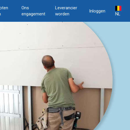
oten
Ons
Leverancier
Inloggen
n
engagement
worden
NL