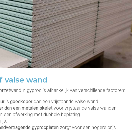
f valse wand
orzetwand in gyproc is afhankelijk van verschillende factoren:
uur
is
goedkoper
dan een vrijstaande valse wand.
r dan een metalen skelet
voor vrijstaande valse wanden.
n een afwerking met dubbele beplating.
ijs.
andvertragende gyprocplaten
zorgt voor een hogere prijs.