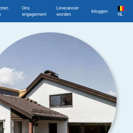
oten
Ons
Leverancier
Inloggen
n
engagement
worden
NL