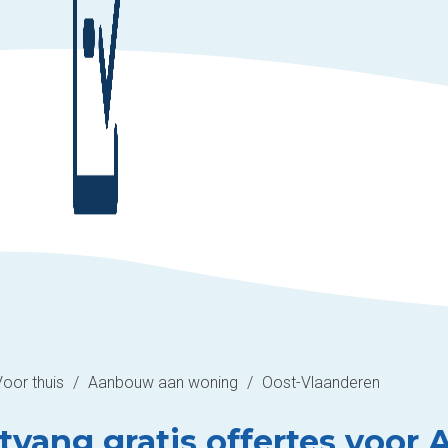
Voor thuis
/
Aanbouw aan woning
/
Oost-Vlaanderen
tvang gratis offertes voor