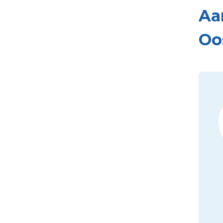
Aa
Oo