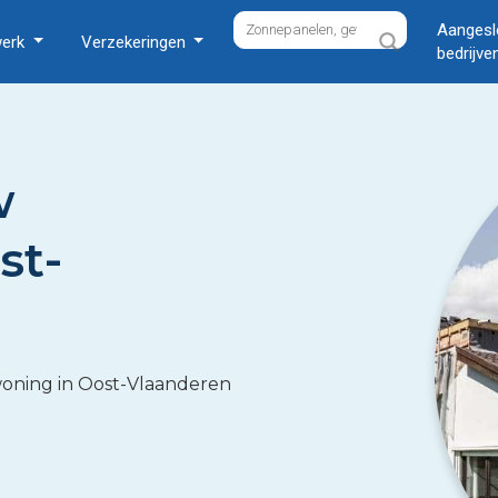
Aangesl
werk
Verzekeringen
bedrijve
w
st-
woning in Oost-Vlaanderen